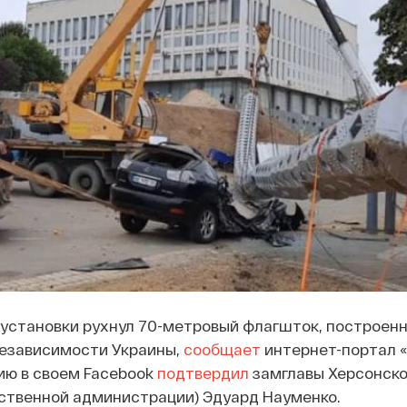
 установки рухнул 70-метровый флагшток, построен
независимости Украины,
сообщает
интернет-портал 
ию в своем Facebook
подтвердил
замглавы Херсонско
рственной администрации) Эдуард Науменко.