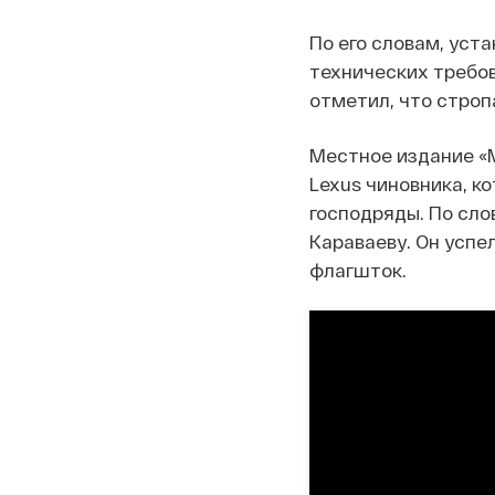
По его словам, уст
технических требов
отметил, что строп
Местное издание «
Lexus чиновника, к
господряды. По сл
Караваеву. Он успе
флагшток.