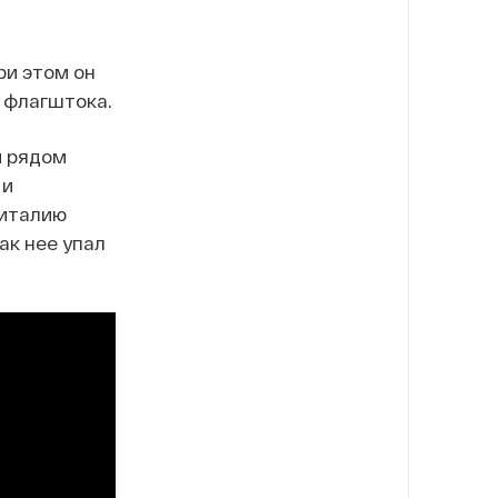
ри этом он
 флагштока.
й рядом
 и
Виталию
ак нее упал