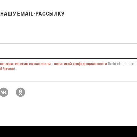
НАШУ EMAIL-РАССЫЛКУ
il-рассылку
пользовательским соглашением
и
политикой конфиденциальности
The Insider,
а также 
f Service
).