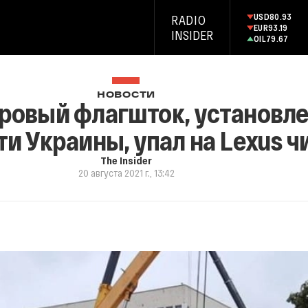
USD
80.93
RADIO
EUR
93.19
INSIDER
OIL
79.67
НОВОСТИ
тровый флагшток, установл
и Украины, упал на Lexus ч
The Insider
20 августа 2021 г., 13:42