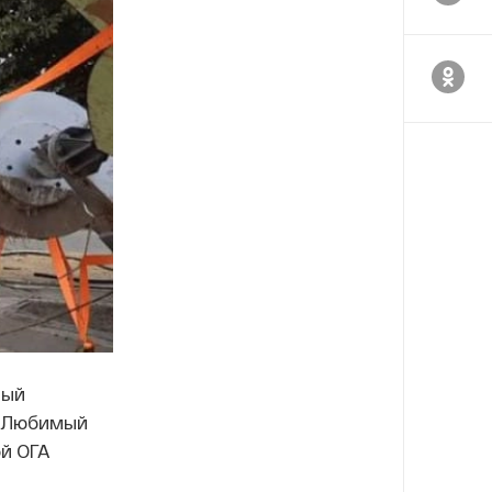
ный
«Любимый
й ОГА