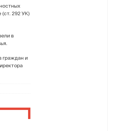
жностных
(ст. 292 УК)
вели в
ья.
в граждан и
директора