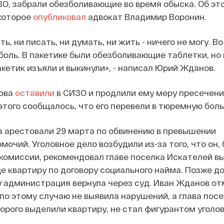
О, забрали обезболивающие во время обыска. Об эт
которое
опубликовал
адвокат Владимир Воронин.
ть, ни писать, ни думать, ни жить - ничего не могу. В
боль. В пакетике были обезболивающие таблетки, но 
кетик изъяли и выкинули», - написал Юрий Жданов.
ова
оставили
в СИЗО и продлили ему меру пресечени
этого сообщалось, что его перевели в тюремную боль
а арестовали 29 марта по обвинению в превышении
очий. Уголовное дело возбудили из-за того, что он, 
комиссии, рекомендовал главе поселка Искателей
в
 квартиру по договору социального найма. Позже до
у администрация вернула через суд. Иван Жданов от
 по этому случаю не выявила нарушений, а глава посе
рого выделили квартиру, не стал фигурантом уголов