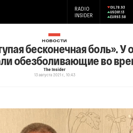
OIL
78.93
RADIO
USD
81.13
INSIDER
EUR
93.58
НОВОСТИ
тупая бесконечная боль». У 
ли обезболивающие во вре
The Insider
13 августа 2021 г., 10:43