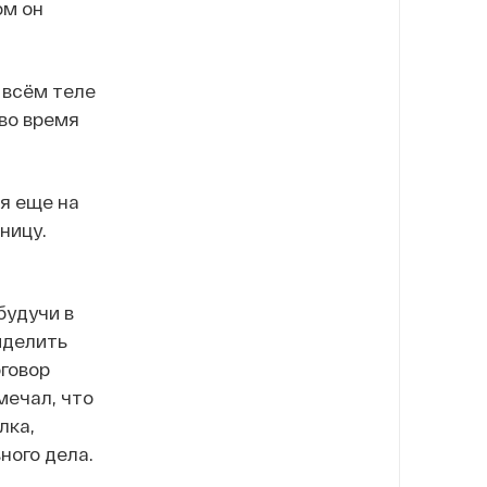
ом он
о всём теле
во время
я еще на
ницу.
будучи в
ыделить
говор
мечал, что
лка,
ного дела.