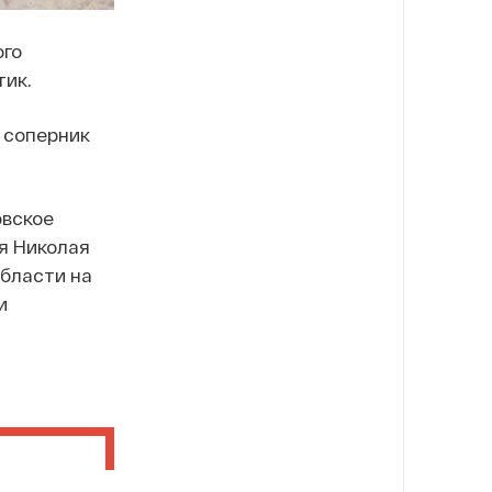
ого
ик.
 соперник
овское
я Николая
области на
и