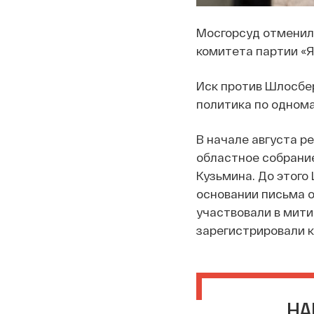
Мосгорсуд отменил 
комитета партии «Я
Иск против Шлосбер
политика по однома
В начале августа р
областное собрание
Кузьмина. До этого
основании письма о
участвовали в мити
зарегистрировали 
НА