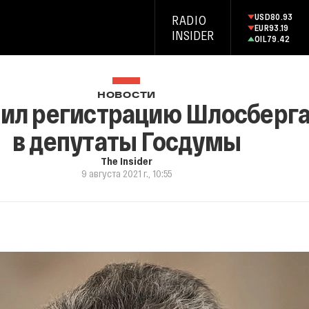
USD
80.93
RADIO
EUR
93.19
INSIDER
OIL
79.42
НОВОСТИ
ил регистрацию Шлосберга
в депутаты Госдумы
The Insider
9 августа 2021 г., 10:55