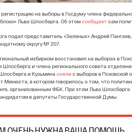
регистрацию на выборы в Госдуму члена федеральн
блоко» Льва Шлосберга. Об этом
сообщает
сам полит
га подал представитель «Зеленых» Андрей Пангаев,
ндатному округу № 207.
егиональный избирком восстановил на выборах в Пск
 Шлосберга и члена регионального совета отделени
 Шлосберга и Кузьмина
сняли
с выборов в Псковской 
т Минюста, в котором говорилось о том, что политик
нге, организованным ФБК. При этом Льва Шлосберга
кандидатом в депутаты Государственной Думы.
М ОЧЕНЬ НУЖНА ВАША ПОМОЩЬ