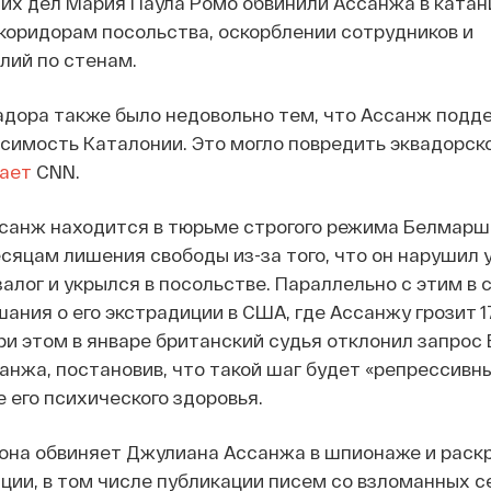
их дел Мария Паула Ромо обвинили Ассанжа в катан
коридорам посольства, оскорблении сотрудников и
лий по стенам.
адора также было недовольно тем, что Ассанж подд
симость Каталонии. Это могло повредить эквадорск
ает
CNN.
санж находится в тюрьме строгого режима Белмарш.
есяцам лишения свободы из-за того, что он нарушил 
алог и укрылся в посольстве. Параллельно с этим в 
ния о его экстрадиции в США, где Ассанжу грозит 1
ри этом в январе британский судья отклонил запрос
анжа, постановив, что такой шаг будет «репрессивн
 его психического здоровья.
она обвиняет Джулиана Ассанжа в шпионаже и раск
ии, в том числе публикации писем со взломанных с