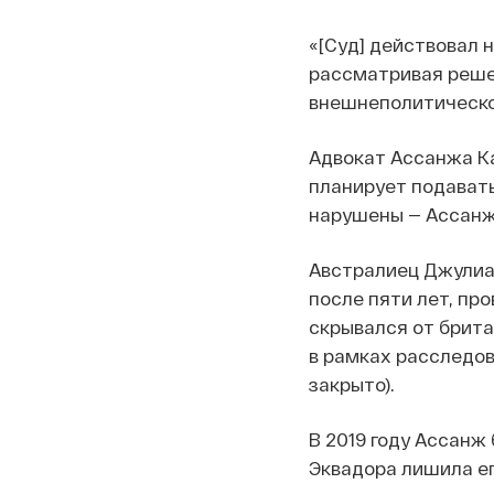
«[Суд] действовал 
рассматривая решен
внешнеполитическо
Адвокат Ассанжа К
планирует подавать
нарушены — Ассанж
Австралиец Джулиан
после пяти лет, пр
скрывался от брита
в рамках расследов
закрыто).
В 2019 году Ассанж
Эквадора лишила е