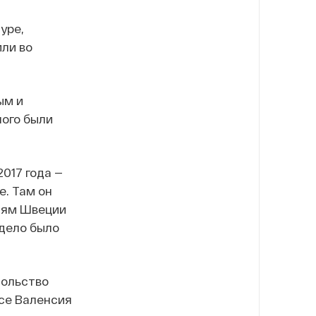
уре,
ли во
ым и
ного были
017 года —
е. Там он
стям Швеции
 дело было
сольство
се Валенсия