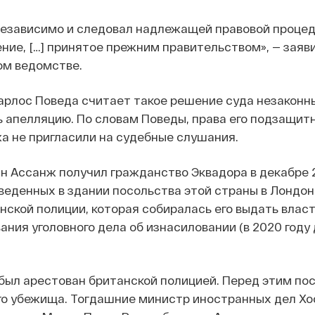
независимо и следовал надлежащей правовой процед
ие, […] принятое прежним правительством», — заяви
м ведомстве.
арлос Поведа считает такое решение суда незаконн
 апелляцию. По словам Поведы, права его подзащит
а не пригласили на судебные слушания.
 Ассанж получил гражданство Эквадора в декабре 2
оведенных в здании посольства этой страны в Лондон
нской полиции, которая собиралась его выдать вла
ания уголовного дела об изнасиловании (в 2020 году
 был арестован британской полицией. Перед этим по
го убежища. Тогдашние министр иностранных дел Хо