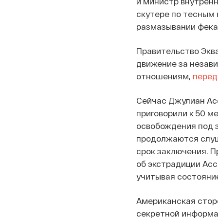
и министр внутренн
скутере по тесным 
размазывании фека
Правительство Экв
движение за незави
отношениям,
перед
Сейчас Джулиан Ас
приговорили к 50 м
освобождения под з
продолжаются слуша
срок заключения. П
об экстрадиции Асс
учитывая состояние
Американская стор
секретной информац