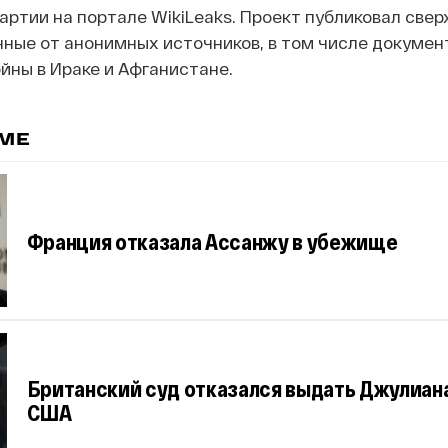
ртии на портале WikiLeaks. Проект публиковал све
ные от анонимных источников, в том числе докумен
ойны в Ираке и Афганистане.
ЕМЕ
Франция отказала Ассанжу в убежище
Британский суд отказался выдать Джулиан
США