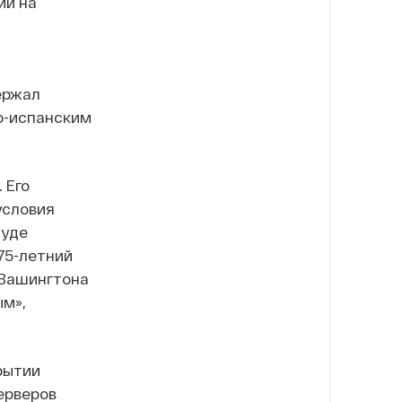
ии на
ержал
о-испанским
 Его
условия
суде
75-летний
 Вашингтона
ым»,
рытии
ерверов