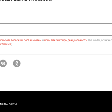
il-рассылку
пользовательским соглашением
и
политикой конфиденциальности
The Insider,
а также 
f Service
).
иальности