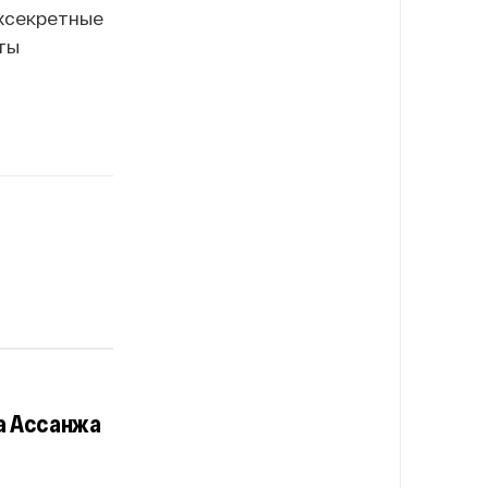
рхсекретные
ты
а Ассанжа