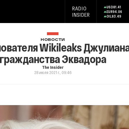
USD
81.41
RADIO
EUR
94.06
INSIDER
OIL
83.49
НОВОСТИ
ователя Wikileaks Джулиан
гражданства Эквадора
The Insider
28 июля 2021 г., 09:46