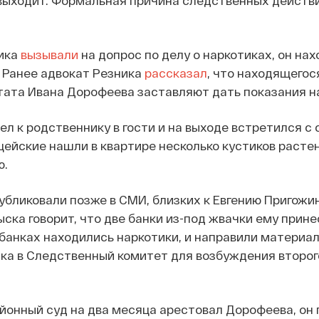
 выходит. Формальная причина следственных действи
ника
вызывали
на допрос по делу о наркотиках, он нах
 Ранее адвокат Резника
рассказал
, что находящегос
ата Ивана Дорофеева заставляют дать показания на
ел к родственнику в гости и на выходе встретился с
цейские нашли в квартире несколько кустиков растен
ю.
публиковали позже в СМИ, близких к Евгению Пригожин
ска говорит, что две банки из-под жвачки ему принес
 банках находились наркотики, и направили материал
а в Следственный комитет для возбуждения второго
айонный суд на два месяца арестовал Дорофеева, он