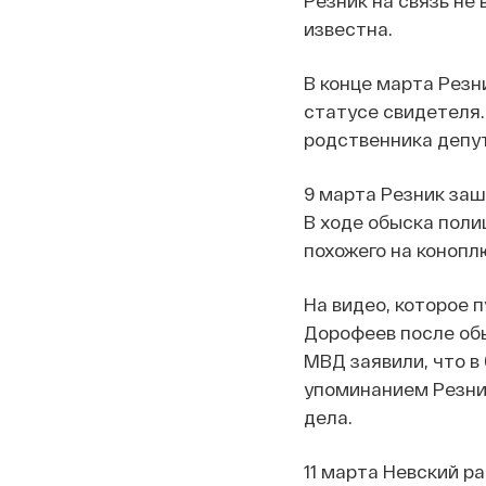
Резник на связь не
известна.
В конце марта Рез
статусе свидетеля.
родственника депут
9 марта Резник заш
В ходе обыска поли
похожего на конопл
На видео, которое 
Дорофеев после обы
МВД заявили, что в
упоминанием Резник
дела.
11 марта Невский р