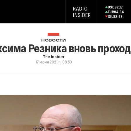
USD
82.17
RADIO
EUR
94.84
INSIDER
OIL
82.38
НОВОСТИ
ксима Резника вновь прохо
The Insider
17 июня 2021 г., 08:30