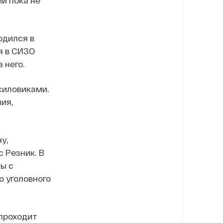
й пока не
одился в
я в СИЗО
 него.
 силовиками.
ия,
у,
 Резник. В
ы с
 уголовного
 проходит