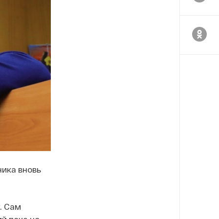
ика вновь
. Сам