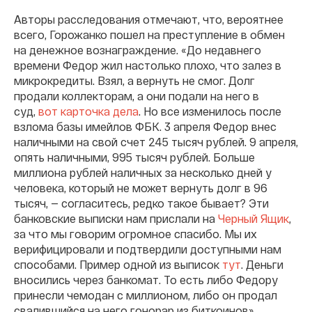
Авторы расследования отмечают, что, вероятнее
всего, Горожанко пошел на преступление в обмен
на денежное вознаграждение. «До недавнего
времени Федор жил настолько плохо, что залез в
микрокредиты. Взял, а вернуть не смог. Долг
продали коллекторам, а они подали на него в
суд,
вот карточка дела
. Но все изменилось после
взлома базы имейлов ФБК. 3 апреля Федор внес
наличными на свой счет 245 тысяч рублей. 9 апреля,
опять наличными, 995 тысяч рублей. Больше
миллиона рублей наличных за несколько дней у
человека, который не может вернуть долг в 96
тысяч, — согласитесь, редко такое бывает? Эти
банковские выписки нам прислали на
Черный Ящик
,
за что мы говорим огромное спасибо. Мы их
верифицировали и подтвердили доступными нам
способами. Пример одной из выписок
тут
. Деньги
вносились через банкомат. То есть либо Федору
принесли чемодан с миллионом, либо он продал
свалившийся на него гонорар из биткоинов».