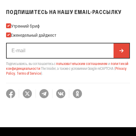
ПОДПИШИТЕСЬ НА НАШУ EMAIL-РАССЫЛКУ
Подпишитесь на нашу Email-рассылку
Утренний бриф
Еженедельный дайджест
Подписываясь, вы соглашаетесь с
пользовательским соглашением
и
политикой
конфиденциальности
The Insider,
а также с условиями Google reCAPTCHA
(
Privacy
Policy
,
Terms of Service
).