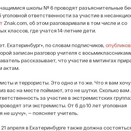
 учащимися школы № 6 проводят разъяснительные бе
 уголовной ответственности за участие в несанкци
т
Znak.com, об этом разговаривали в том числе и со
х классов, где учатся 14-летние дети.
ет. Екатеринбург», по словам подписчиков,
опубликов
торой записан разговор учителя с восьмиклассниками
аватель рассказывает, что участие в митингах прир
м актам.
исты и террористы. Это одно и то же. Что я вам хочу
 из вас на месте поймают, это не шутки. Сколько вам
тветственность за участие в экстремистских группах
роводят эти экстремисты. От 6 до 10 лет уголовная
я не шучу», — поясняет учитель.
21 апреля в Екатеринбурге также должна состоятьс