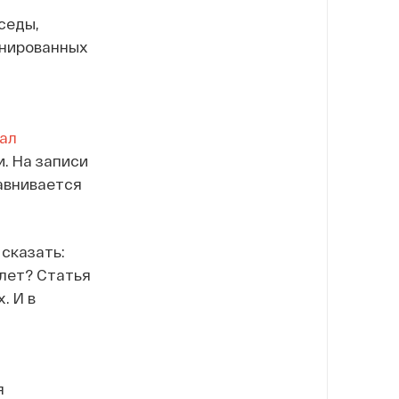
седы,
онированных
ал
. На записи
авнивается
 сказать:
 лет? Статья
. И в
я