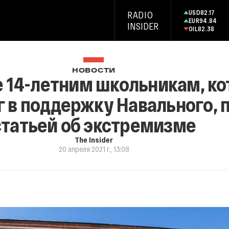
USD
82.17
RADIO
EUR
94.84
INSIDER
OIL
82.38
НОВОСТИ
 14-летним школьникам, ко
г в поддержку Навального, 
статьей об экстремизме
The Insider
20 апреля 2021 г., 13:08