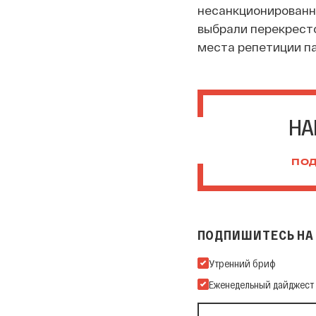
несанкционированна
выбрали перекресто
места репетиции п
НА
ПОД
ПОДПИШИТЕСЬ НА 
Подпишитесь на нашу Ema
Утренний бриф
Еженедельный дайджест