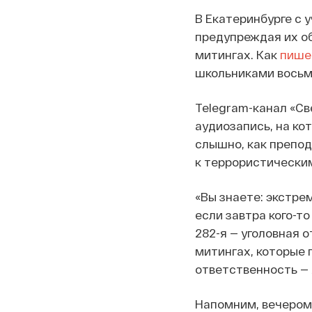
В Екатеринбурге с
предупреждая их об
митингах. Как
пише
школьниками восьмы
Telegram-канал «Св
аудиозапись, на ко
слышно, как препод
к террористически
«Вы знаете: экстрем
если завтра кого-то
282-я — уголовная о
митингах, которые п
ответственность — 
Напомним, вечером 