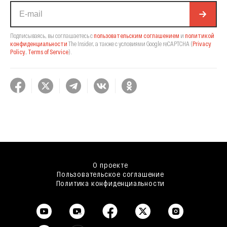
Подписываясь, вы соглашаетесь с
пользовательским соглашением
и
политикой
конфиденциальности
The Insider,
а также с условиями Google reCAPTCHA
(
Privacy
Policy
,
Terms of Service
).
О проекте
Пользовательское соглашение
Политика конфиденциальности