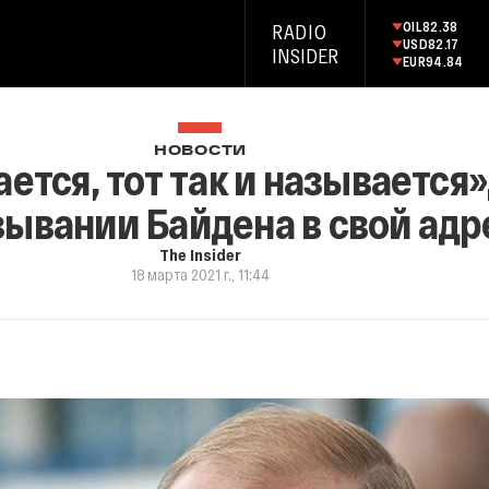
OIL
82.38
RADIO
USD
82.17
INSIDER
EUR
94.84
НОВОСТИ
ется, тот так и называется»
ывании Байдена в свой адр
The Insider
18 марта 2021 г., 11:44