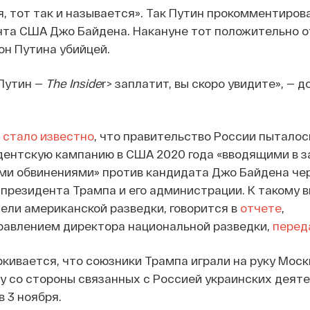
я, тот так и называется». Так Путин прокомментиров
нта США Джо Байдена. Накануне тот положительно о
он Путина убийцей.
<Путин —
The Inside
r> заплатит, вы скоро увидите», — д
а
стало известно
, что правительство России пыталос
дентскую кампанию в США 2020 года «вводящими в 
ми обвинениями» против кандидата Джо Байдена че
президента Трампа и его администрации. К такому 
ели американской разведки, говорится в
отчете
,
равлением директора национальной разведки,
перед
кивается, что союзники Трампа играли на руку Моск
у со стороны связанных с Россией украинских деяте
 3 ноября.