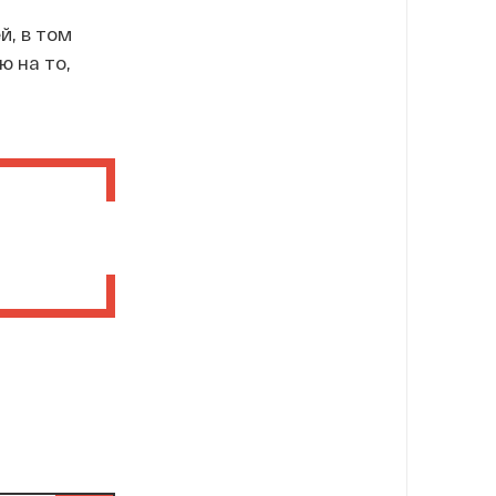
, в том
 на то,