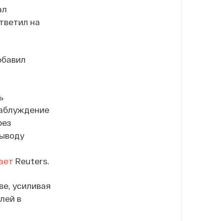
ал
тветил на
обавил
ь
заблуждение
рез
выводу
ает
Reuters.
ве, усиливая
лей в