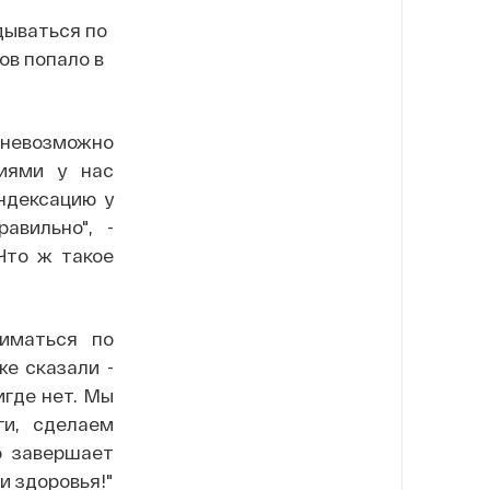
ываться по
ов попало в
 невозможно
сиями у нас
индексацию у
авильно", -
Что ж такое
иматься по
же сказали -
игде нет. Мы
ги, сделаем
о завершает
и здоровья!"