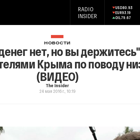
USD
80.93
RADIO
EUR
93.19
INSIDER
OIL
79.67
НОВОСТИ
денег нет, но вы держитесь
телями Крыма по поводу ни
(ВИДЕО)
The Insider
24 мая 2016 г., 10:19