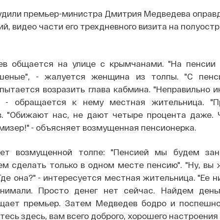
дили премьер-министра Дмитрия Медведева оправд
ий, видео части его трехдневного визита на полуостр
ев общается на улице с крымчанами. "На пенсии
шеные", - жалуется женщина из толпы. "С пен
 пытается возразить глава кабмина. "Неправильно 
, - обращается к нему местная жительница. "Пр
. "Обижают нас, не дают четыре процента даже. 
мизер!" - объясняет возмущенная пенсионерка.
ет возмущенной толпе: "Пенсией мы будем зан
м сделать только в одном месте пенсию". "Ну, вы 
Где она?" - интересуется местная жительница. "Ее н
нимали. Просто денег нет сейчас. Найдем день
ещает премьер. Затем Медведев бодро и поспешн
тесь здесь, вам всего доброго, хорошего настроения 