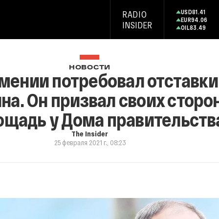
USD
81.41
RADIO
EUR
94.06
INSIDER
OIL
83.49
НОВОСТИ
мении потребовал отставки
а. Он призвал своих сторо
ощадь у Дома правительств
The Insider
25 февраля 2021 г., 08:23