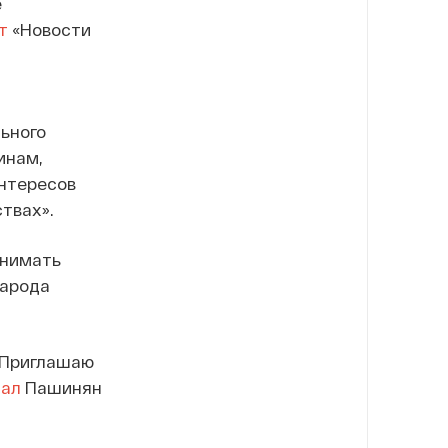
е
т
«Новости
ьного
инам,
интересов
твах».
инимать
народа
. Приглашаю
сал
Пашинян