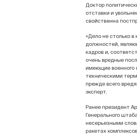
Доктор политических
отставки и увольне
свойственна постпр
«Дело не столько в
должностей, являю
кадров и, соответс
очень вредные посл
имеющие военного о
техническими терм
прежде всего вредя
эксперт.
Ранее президент А
Генерального штаба
несерьезными слов
ракетах комплексов