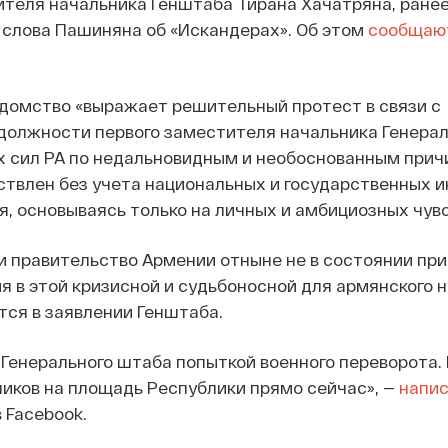
ителя начальника Генштаба Тирана Хачатряна, ране
 слова Пашиняна об «Искандерах». Об этом
сообщаю
едомство «выражает решительный протест в связи с
должности первого заместителя начальника Генерал
 сил РА по недальновидным и необоснованным прич
твлен без учета национальных и государственных 
, основываясь только на личных и амбициозных чувс
и правительство Армении отныне не в состоянии пр
 в этой кризисной и судьбоносной для армянского 
ится в заявлении Генштаба.
Генерального штаба попыткой военного переворота
иков на площадь Республики прямо сейчас», —
напи
 Facebook.