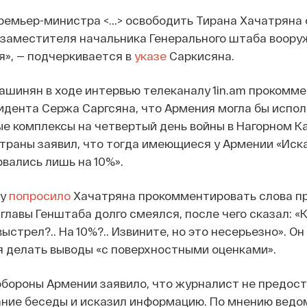
емьер-министра <...> освободить Тирана Хачатряна 
 заместителя начальника Генерального штаба воору
», — подчеркивается в
указе
Саркисяна.
ашинян в ходе интервью телеканалу 1in.am прокомм
идента Сержа Саргсяна, что Армения могла бы испо
е комплексы на четвертый день войны в Нагорном К
траны заявил, что тогда имеющиеся у Армении «Иск
рвались лишь на 10%».
ay
попросило
Хачатряна прокомментировать слова пр
лавы Генштаба долго смеялся, после чего сказал: «К
выстрел?.. На 10%?.. Извините, но это несерьезно». О
я делать выводы «с поверхностными оценками».
бороны Армении заявило, что журналист не предос
ние беседы и исказил информацию. По мнению ведом