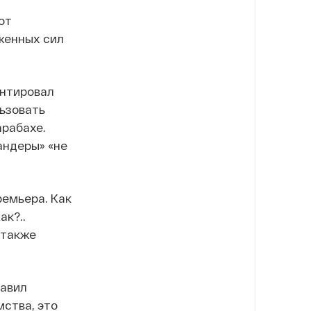
от
женных сил
ентировал
льзовать
арабахе.
андеры» «не
емьера. Как
ак?..
н также
тавил
ства, это