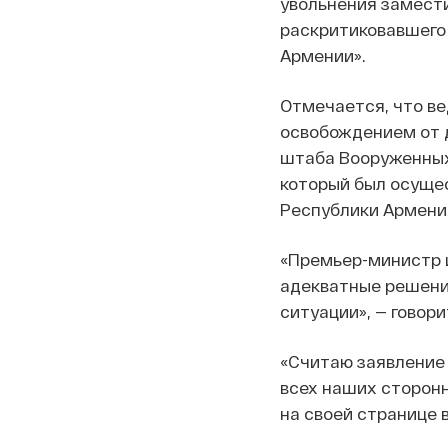
увольнения замест
раскритиковавшего
Армении».
Отмечается, что в
освобождением от 
штаба Вооруженных
который был осущес
Республики Армения
«Премьер-министр 
адекватные решения
ситуации», — говор
«Считаю заявление 
всех наших сторонн
на своей странице в