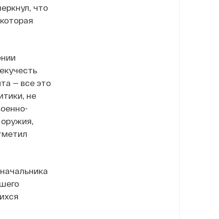
черкнул, что
 которая
ении
екучесть
та — все это
тики, не
военно-
 оружия,
отметил
 начальника
вшего
ихся