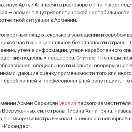
 наук Артур Атанесян в разговоре с The Insider под
ния — элемент внутриполитической нестабильности,
отестной ситуации в Армении.
 конкретных людях, сколько в замещении и освобожд
щихся частью национальной безопасности страны. Т
твенно, утечка информации, утеря наработанного опы
едствия подобных процессов. Считаю, что наши поли
бразования, специальности и опыта, оперирующие 
инами, дающие оценку применимости того или иного
т своей личной и профессиональной репутации», — 
рмении Армен Саркисян
уволил
первого заместителя
 Вооруженных сил страны Тирана Хачатряна, назва
а премьер-министра Никола Пашиняна о невзорвавш
 «Искандер».