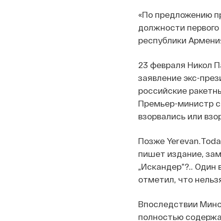
«По предложению пр
должности первого
республики Армения
23 февраля Никол П
заявление экс-през
российские ракетны
Премьер-министр с
взорвались или взо
Позже Yerevan.Tod
пишет издание, замг
„Искандер”?.. Один 
отметил, что нельз
Впоследствии Мино
полностью содержа