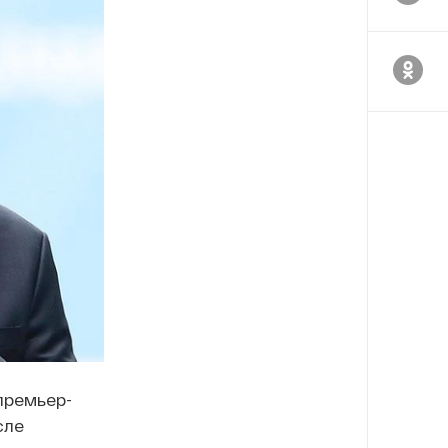
премьер-
сле