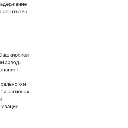
Задержание
т агентство
 «Башкирская
й завод»,
мпания».
рального и
яти регионах
и
низации