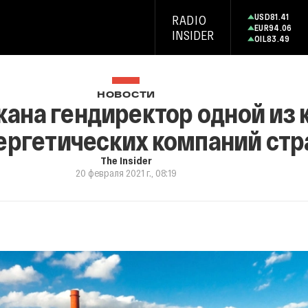
USD
81.41
RADIO
EUR
94.06
INSIDER
OIL
83.49
НОВОСТИ
жана гендиректор одной из
ергетических компаний ст
The Insider
20 февраля 2021 г., 08:19