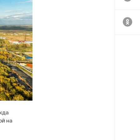
жда
ой на