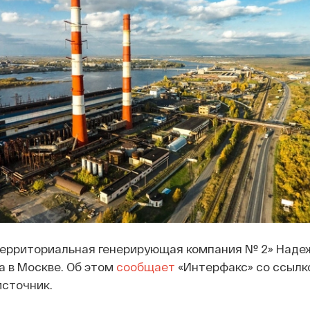
Территориальная генерирующая компания № 2» Наде
 в Москве. Об этом
сообщает
«Интерфакс» со ссылк
сточник.