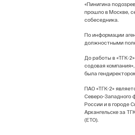
«Пинигина подозре
прошло в Москве, с
собеседника.
По информации аге
должностными полн
До работы в «ТГК-2
содовая компания»,
была гендиректором
ПАО «ТГК-2» являет
Северо-Западного ф
России и в городе 
Архангельске за ТГ
(ЕТО).