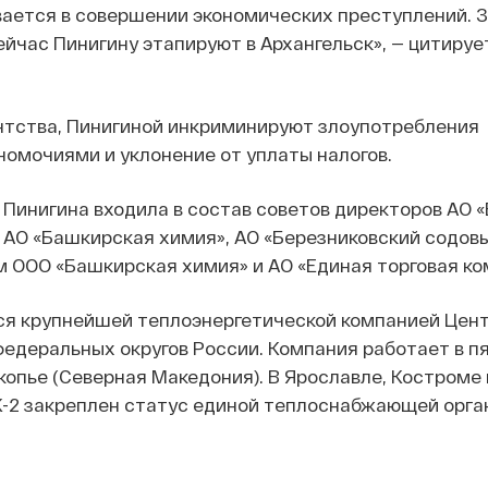
вается в совершении экономических преступлений. 
ейчас Пинигину этапируют в Архангельск», — цитируе
нтства, Пинигиной инкриминируют злоупотребления
омочиями и уклонение от уплаты налогов.
» Пинигина входила в состав советов директоров АО
 АО «Башкирская химия», АО «Березниковский содовы
 ООО «Башкирская химия» и АО «Единая торговая ко
ся крупнейшей теплоэнергетической компанией Цент
едеральных округов России. Компания работает в п
Скопье (Северная Македония). В Ярославле, Костроме 
К-2 закреплен статус единой теплоснабжающей орга