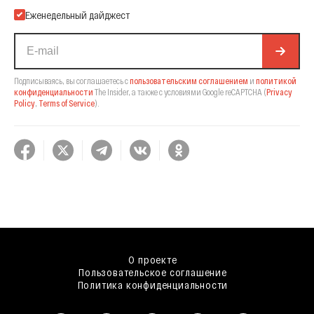
Еженедельный дайджест
Подписываясь, вы соглашаетесь с
пользовательским соглашением
и
политикой
конфиденциальности
The Insider,
а также с условиями Google reCAPTCHA
(
Privacy
Policy
,
Terms of Service
).
О проекте
Пользовательское соглашение
Политика конфиденциальности