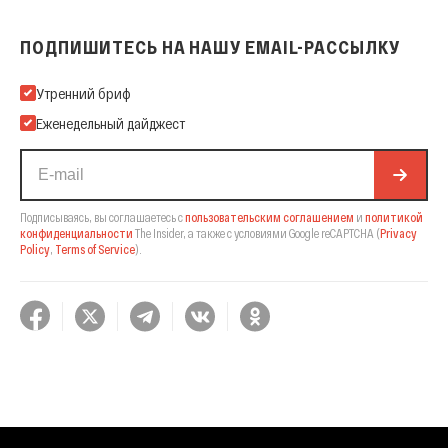
ПОДПИШИТЕСЬ НА НАШУ EMAIL-РАССЫЛКУ
Подпишитесь на нашу Email-рассылку
Утренний бриф
Еженедельный дайджест
Подписываясь, вы соглашаетесь с
пользовательским соглашением
и
политикой
конфиденциальности
The Insider,
а также с условиями Google reCAPTCHA
(
Privacy
Policy
,
Terms of Service
).