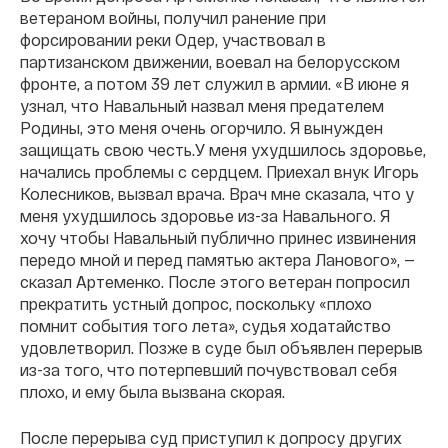
ветераном войны, получил ранение при
форсировании реки Одер, участвовал в
партизанском движении, воевал на белорусском
фронте, а потом 39 лет служил в армии. «В июне я
узнал, что Навальный назвал меня предателем
Родины, это меня очень огорчило. Я вынужден
защищать свою честь.У меня ухудшилось здоровье,
начались проблемы с сердцем. Приехал внук Игорь
Колесников, вызвал врача. Врач мне сказала, что у
меня ухудшилось здоровье из-за Навального. Я
хочу чтобы Навальный публично принес извинения
передо мной и перед памятью актера Ланового», —
сказал Артеменко. После этого ветеран попросил
прекратить устный допрос, поскольку «плохо
помнит события того лета», судья ходатайство
удовлетворил. Позже в суде был объявлен перерыв
из-за того, что потерпевший почувствовал себя
плохо, и ему была вызвана скорая.
После перерыва суд приступил к допросу других