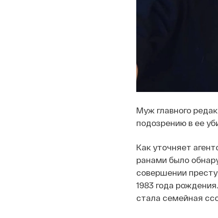
Муж главного реда
подозрению в ее уб
Как уточняет агент
ранами было обнару
совершении престу
1983 года рождени
стала семейная ссо