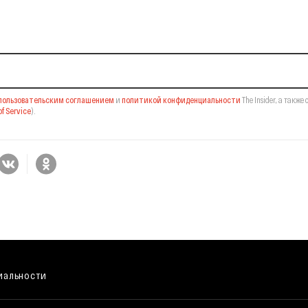
il-рассылку
пользовательским соглашением
и
политикой конфиденциальности
The Insider,
а также 
f Service
).
иальности