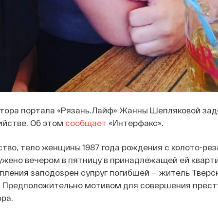
ктора портала «Рязань.Лайф» Жанны Шепляковой зад
ийстве. Об этом
сообщает
«Интерфакс».
ство, тело женщины 1987 года рождения с колото-ре
жено вечером в пятницу в принадлежащей ей кварти
пления заподозрен супруг погибшей — житель Тверс
я. Предположительно мотивом для совершения прес
ра.