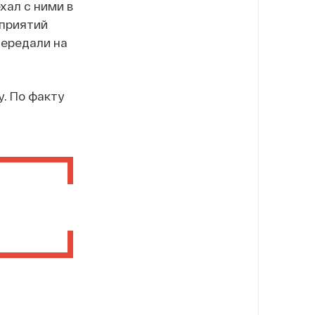
хал с ними в
оприятий
передали на
. По факту