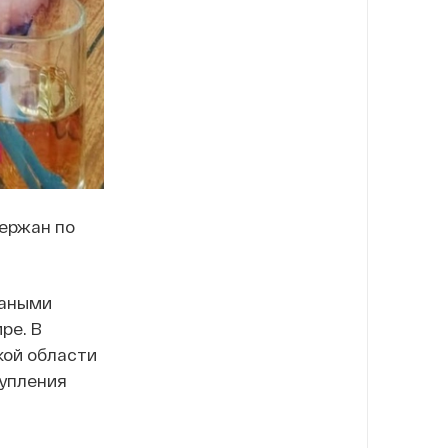
ержан по
заными
ре. В
кой области
тупления