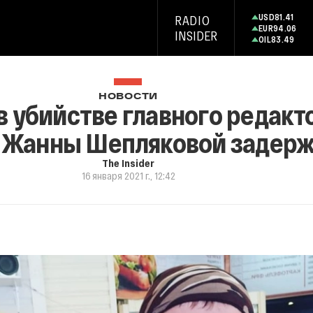
USD
81.41
RADIO
EUR
94.06
INSIDER
OIL
83.49
НОВОСТИ
 убийстве главного редакт
 Жанны Шепляковой задерж
The Insider
16 января 2021 г., 12:42