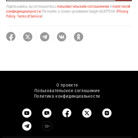
Подписываясь, вы соглашаетесь с
пользовательским соглашением
и
политикой
конфиденциальности
The Insider,
а также с условиями Google reCAPTCHA
(
Privacy
Policy
,
Terms of Service
).
О проекте
Пользовательское соглашение
Политика конфиденциальности
18+