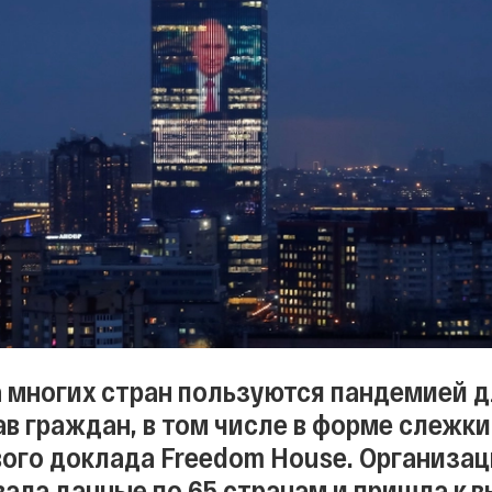
 многих стран пользуются пандемией д
в граждан, в том числе в форме слежки
вого доклада Freedom House. Организац
ала данные по 65 странам и пришла к 