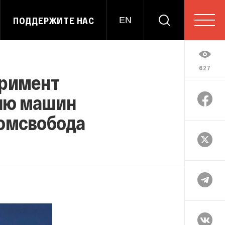
ПОДДЕРЖИТЕ НАС
EN
627
еримент
ию машин
омсвобода