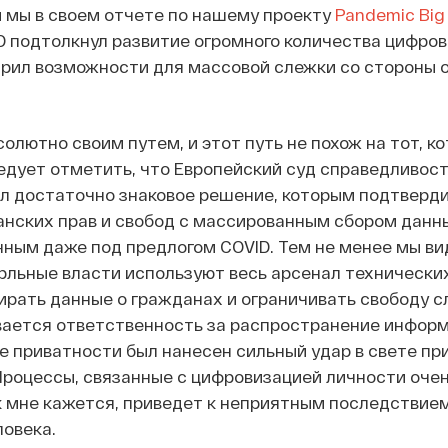
 мы в своем отчете по нашему проекту
Pandemic Big
D подтолкнул развитие огромного количества цифро
рил возможности для массовой слежки со стороны 
олютно своим путем, и этот путь не похож на тот, к
едует отметить, что Европейский суд справедливост
л достаточно знаковое решение, которым подтверди
анских прав и свобод с массированным сбором данн
ным даже под предлогом COVID. Тем не менее мы вид
рльные власти используют весь арсенал технически
бирать данные о гражданах и ограничивать свободу с
вается ответственность за распространение информ
е приватности был нанесен сильный удар в свете пр
Процессы, связанные с цифровизацией личности очен
ак мне кажется, приведет к неприятным последствием
овека.