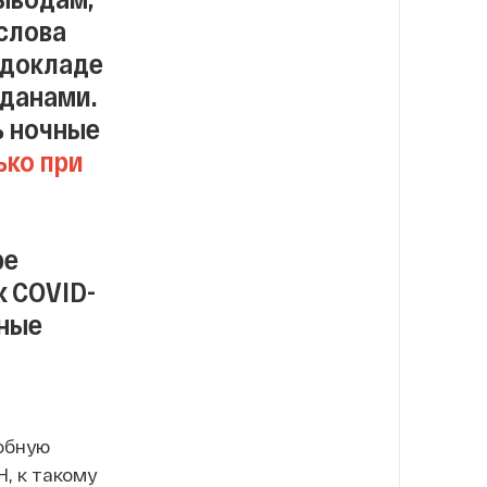
 слова
 докладе
жданами.
ь ночные
ько при
ре
к COVID-
рные
обную
, к такому