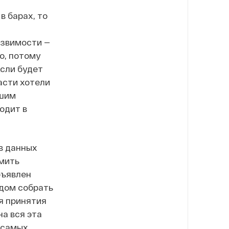
в барах, то
язвимости —
о, потому
Если будет
асти хотели
ьшим
одит в
в данных
рмить
бъявлен
одом собрать
я принятия
а вся эта
я самых