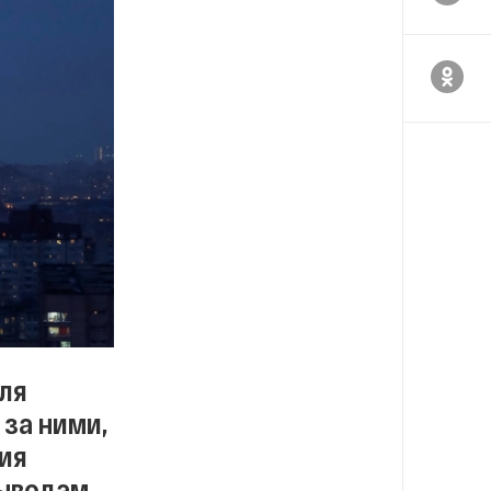
ля
 за ними,
ия
выводам,