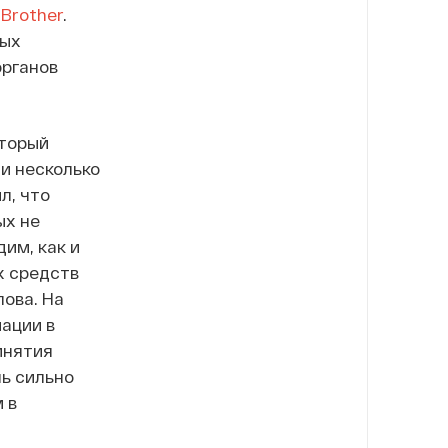
 Brother
.
вых
органов
оторый
и несколько
л, что
ых не
им, как и
х средств
лова. На
ации в
инятия
ь сильно
 в