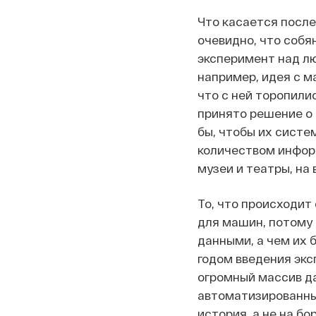
Что касается после
очевидно, что соб
эксперимент над лю
например, идея с м
что с ней торопили
принято решение о 
бы, чтобы их систе
количеством информ
музеи и театры, на 
То, что происходит
для машин, потому 
данными, а чем их 
годом введения экс
огромный массив да
автоматизированных
история, а не на б