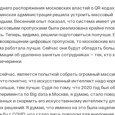
днего распоряжения московских властей о QR-кодах 
янинская администрация решила устроить массовый
дьми. Весенний опыт показал, что система имеет у
ассовыми пропусками была реализована крайне плох
сь. Теперь, видимо, решили подготовиться получше. 
возвращении цифровых пропусков, то московские вл
ма работала лучше. Сейчас они будут обладать бол
ации об удаленно занятых сотрудниках — тех, кто х
вечеринки.
 сейчас, является попыткой собрать огромный масси
что понятно, что искусственный интеллект надо ко
больше, тем лучше. Судя по тому, что 2020 год был о
перимента по Big data в Москве, я думаю, стало пов
нных и скормить его искусственному интеллекту дл
 решений. Я думаю, что именно на это была нацелен
орьбу с COVID, что стало лишь поводом для внедрени