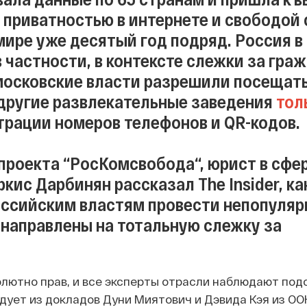
с приватностью в интернете и свободой
мире уже десятый год подряд. Россия в
 частности, в контексте слежки за гра
 московские власти разрешили посещат
 другие развлекательные заведения
тол
трации номеров телефонов и QR-кодов.
проекта “РосКомсвобода“, юрист в сфе
кис Дарбинян рассказал The Insider, ка
оссийским властям провести непопуля
 направлены на тотальную слежку за
лютно прав, и все эксперты отрасли наблюдают под
дует из докладов Дуни Миятович и Дэвида Кэя из ООН