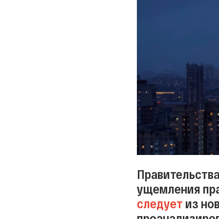
Правительства
ущемления пра
следует
из но
проанализиров