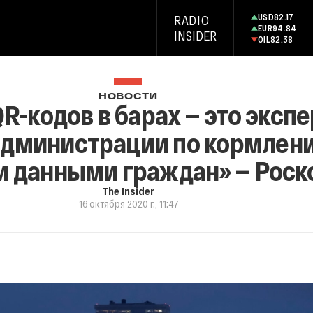
USD
82.17
RADIO
EUR
94.84
INSIDER
OIL
82.38
НОВОСТИ
R-кодов в барах — это эксп
администрации по кормлен
 данными граждан» — Роск
The Insider
16 октября 2020 г., 11:47