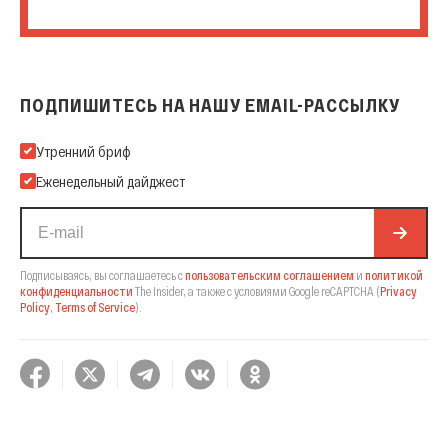
ПОДПИШИТЕСЬ НА НАШУ EMAIL-РАССЫЛКУ
Подпишитесь на нашу Email-рассылку
Утренний бриф
Еженедельный дайджест
Подписываясь, вы соглашаетесь с
пользовательским соглашением
и
политикой
конфиденциальности
The Insider,
а также с условиями Google reCAPTCHA
(
Privacy
Policy
,
Terms of Service
).