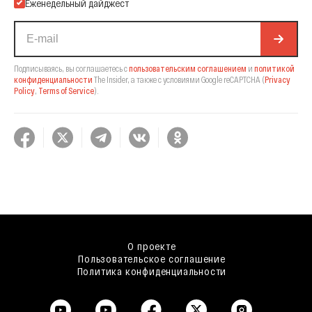
Еженедельный дайджест
Подписываясь, вы соглашаетесь с
пользовательским соглашением
и
политикой
конфиденциальности
The Insider,
а также с условиями Google reCAPTCHA
(
Privacy
Policy
,
Terms of Service
).
О проекте
Пользовательское соглашение
Политика конфиденциальности