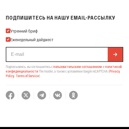
ПОДПИШИТЕСЬ НА НАШУ EMAIL-РАССЫЛКУ
Подпишитесь на нашу Email-рассылку
Утренний бриф
Еженедельный дайджест
Подписываясь, вы соглашаетесь с
пользовательским соглашением
и
политикой
конфиденциальности
The Insider,
а также с условиями Google reCAPTCHA
(
Privacy
Policy
,
Terms of Service
).