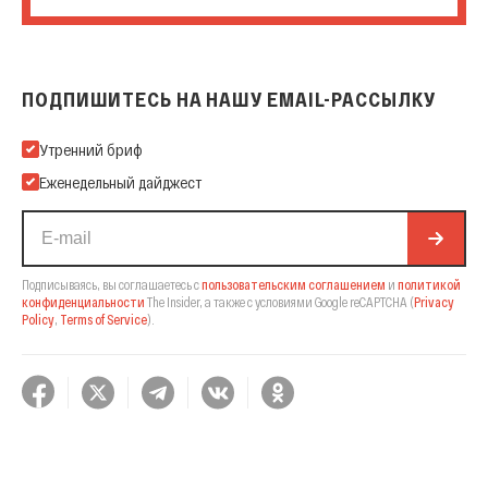
ПОДПИШИТЕСЬ НА НАШУ EMAIL-РАССЫЛКУ
Подпишитесь на нашу Email-рассылку
Утренний бриф
Еженедельный дайджест
Подписываясь, вы соглашаетесь с
пользовательским соглашением
и
политикой
конфиденциальности
The Insider,
а также с условиями Google reCAPTCHA
(
Privacy
Policy
,
Terms of Service
).