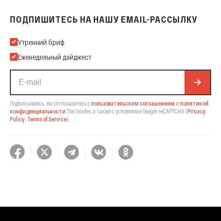
ПОДПИШИТЕСЬ НА НАШУ EMAIL-РАССЫЛКУ
Подпишитесь на нашу Email-рассылку
Утренний бриф
Еженедельный дайджест
Подписываясь, вы соглашаетесь с
пользовательским соглашением
и
политикой
конфиденциальности
The Insider,
а также с условиями Google reCAPTCHA
(
Privacy
Policy
,
Terms of Service
).