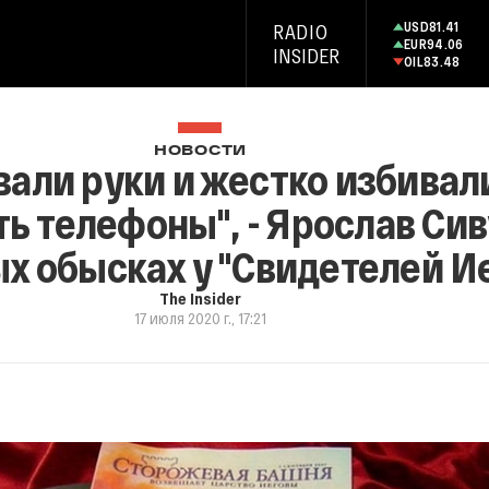
USD
81.41
RADIO
EUR
94.06
INSIDER
OIL
83.48
НОВОСТИ
али руки и жестко избивали
ь телефоны", - Ярослав Сив
х обысках у "Свидетелей И
The Insider
17 июля 2020 г., 17:21