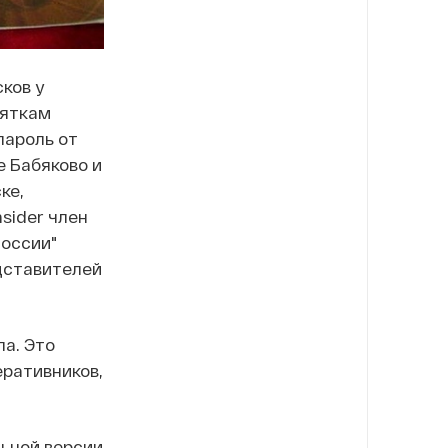
ков у
сяткам
пароль от
е Бабяково и
ке,
sider член
России"
дставителей
ла. Это
ративников,
ьной версии