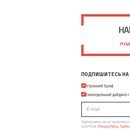
НА
ПОД
ПОДПИШИТЕСЬ НА 
Подпишитесь на нашу Ema
Утренний бриф
Еженедельный дайджест
Подписываясь, вы соглашаетесь с
reCAPTCHA
(
Privacy Policy
,
Terms o