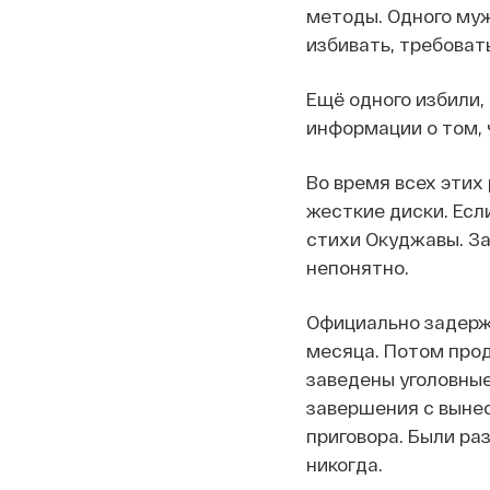
методы. Одного муж
избивать, требовать
Ещё одного избили,
информации о том, 
Во время всех этих
жесткие диски. Есл
стихи Окуджавы. За
непонятно.
Официально задержа
месяца. Потом продл
заведены уголовные
завершения с вынес
приговора. Были ра
никогда.