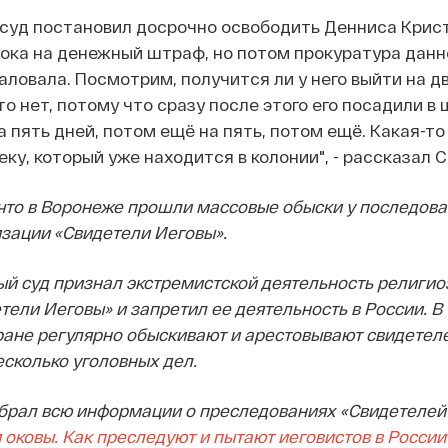
 суд постановил досрочно освободить Денниса Крис
ока на денежный штраф, но потом прокуратура данн
ловала. Посмотрим, получится ли у него выйти на дв
то нет, потому что сразу после этого его посадили в
а пять дней, потом ещё на пять, потом ещё. Какая-то
ку, который уже находится в колонии", - рассказал 
 что в Воронеже прошли массовые обыски у последов
зации «Свидетели Иеговы».
ный суд признал экстремистской деятельность религио
ели Иеговы» и запретил ее деятельность в России. В
тране регулярно обыскивают и арестовывают свидетел
сколько уголовных дел.
собрал всю информации о преследованиях «Свидетелей
 оковы. Как преследуют и пытают иеговистов в России