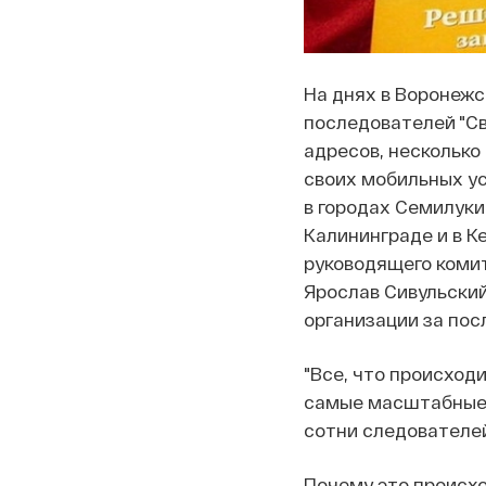
На днях в Воронежс
последователей "С
адресов, несколько
своих мобильных ус
в городах Семилуки
Калининграде и в Ке
руководящего комит
Ярослав Сивульски
организации за пос
"Все, что происход
самые масштабные о
сотни следователей
Почему это происхо