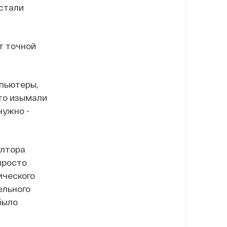
 стали
т точной
мпьютеры,
что изымали
нужно -
олтора
 просто
ического
ельного
было