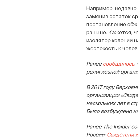
Например, недавно
заменив остаток ср
постановление обжа
раньше. Кажется, ч
изолятор колонии н
жестокость к челове
Ранее
сообщалось
,
религиозной органи
В 2017 году Верхов
организации «Свидет
нескольких лет в с
Было возбуждено не
Ранее The Insider 
России:
Свидетели и