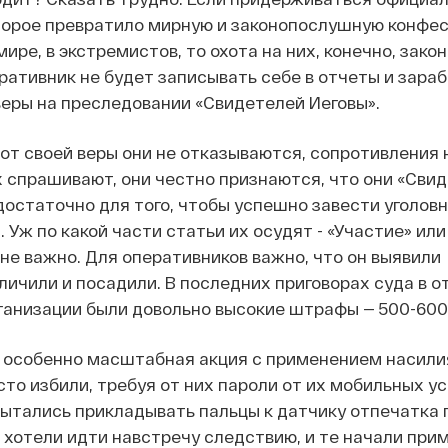
торое превратило мирную и законопослушную конфе
ире, в экстремистов, то охота на них, конечно, зако
ративник не будет записывать себе в отчеты и зара
ьеры на преследовании «Свидетелей Иеговы».
 от своей веры они не отказываются, сопротивления 
х спрашивают, они честно признаются, что они «Сви
 достаточно для того, чтобы успешно завести уголовн
. Уж по какой части статьи их осудят - «Участие» или
 не важно. Для оперативников важно, что он выявили
личили и посадили. В последних приговорах суда в 
ганизации были довольно высокие штрафы — 500-600
 особенно масштабная акция с применением насили
то избили, требуя от них пароли от их мобильных у
пытались прикладывать пальцы к датчику отпечатка 
е хотели идти навстречу следствию, и те начали при