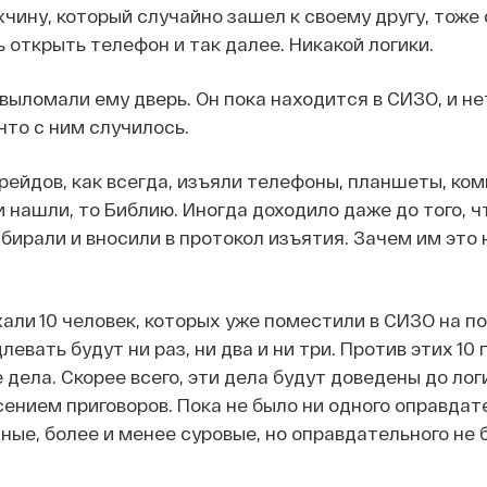
чину, который случайно зашел к своему другу, тоже
 открыть телефон и так далее. Никакой логики.
 выломали ему дверь. Он пока находится в СИЗО, и не
что с ним случилось.
 рейдов, как всегда, изъяли телефоны, планшеты, ко
и нашли, то Библию. Иногда доходило даже до того, 
бирали и вносили в протокол изъятия. Зачем им это 
ли 10 человек, которых уже поместили в СИЗО на п
евать будут ни раз, ни два и ни три. Против этих 10
 дела. Скорее всего, эти дела будут доведены до лог
ением приговоров. Пока не было ни одного оправдат
зные, более и менее суровые, но оправдательного не 