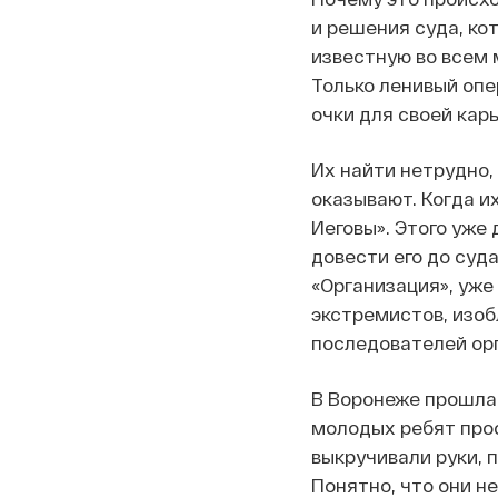
и решения суда, ко
известную во всем м
Только ленивый опе
очки для своей кар
Их найти нетрудно,
оказывают. Когда и
Иеговы». Этого уже
довести его до суда
«Организация», уже
экстремистов, изоб
последователей ор
В Воронеже прошла
молодых ребят прос
выкручивали руки, 
Понятно, что они н