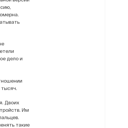
ссию,
номерна.
батывать
не
детели
ое дело и
отношении
 тысяч.
я. Двоих
стройств. Им
пальцев.
менять такие