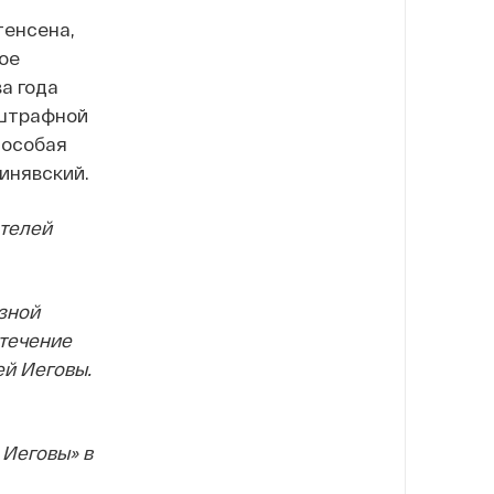
тенсена,
ое
а года
 штрафной
 особая
Синявский.
ателей
зной
 течение
ей Иеговы.
 Иеговы» в