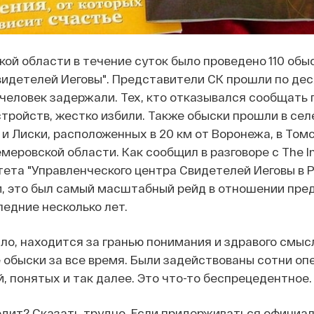
кой области в течение суток было проведено 110 обыс
видетелей Иеговы". Представители СК прошли по де
 человек задержали. Тех, кто отказывался сообщать 
тройств, жестко избили. Также обыски прошли в сел
 и Лиски, расположенных в 20 км от Воронежа, в Томс
меровской области. Как сообщил в разговоре с The In
ета "Управленческого центра Свидетелей Иеговы в 
й, это был самый масштабный рейд в отношении пре
ледние несколько лет.
ило, находится за гранью понимания и здравого смыс
быски за все время. Были задействованы сотни опе
, понятых и так далее. Это что-то беспрецедентное.
дит? Сказать трудно. Если придерживаться официал