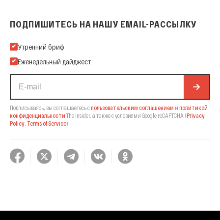
ПОДПИШИТЕСЬ НА НАШУ EMAIL-РАССЫЛКУ
Подпишитесь на нашу Email-рассылку
Утренний бриф
Еженедельный дайджест
Подписываясь, вы соглашаетесь с
пользовательским соглашением
и
политикой
конфиденциальности
The Insider,
а также с условиями Google reCAPTCHA
(
Privacy
Policy
,
Terms of Service
).