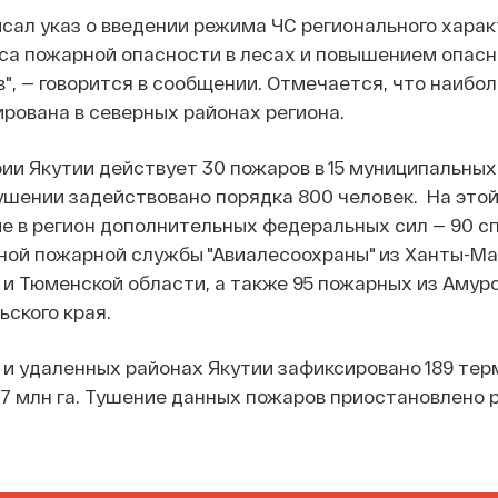
исал указ о введении режима ЧС регионального харак
са пожарной опасности в лесах и повышением опасн
", — говорится в сообщении. Отмечается, что наибо
рована в северных районах региона.
ии Якутии действует 30 пожаров в 15 муниципальных
ушении задействовано порядка 800 человек. На это
е в регион дополнительных федеральных сил — 90 с
ой пожарной службы "Авиалесоохраны" из Ханты-Ма
 и Тюменской области, а также 95 пожарных из Амур
ьского края.
и удаленных районах Якутии зафиксировано 189 тер
87 млн га. Тушение данных пожаров приостановлено