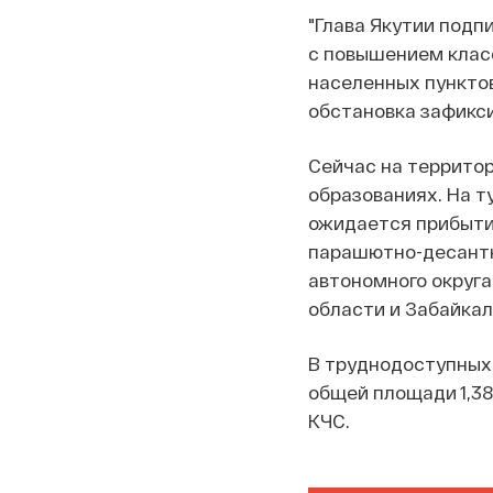
"Глава Якутии подп
с повышением клас
населенных пунктов
обстановка зафикси
Сейчас на территор
образованиях. На т
ожидается прибыти
парашютно-десантн
автономного округа
области и Забайкал
В труднодоступных 
общей площади 1,3
КЧС.