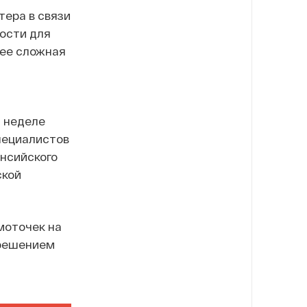
тера в связи
ости для
лее сложная
й неделе
пециалистов
нсийского
ской
моточек на
 решением