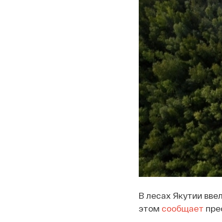
В лесах Якутии вве
этом
сообщает
прес