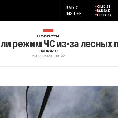
OIL
82.38
RADIO
USD
82.17
INSIDER
EUR
94.84
НОВОСТИ
ели режим ЧС из-за лесных
The Insider
2 июля 2020 г., 09:32