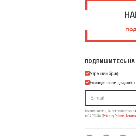
НА
ПОД
ПОДПИШИТЕСЬ НА 
Подпишитесь на нашу Ema
Утренний бриф
Еженедельный дайджест
Подписываясь, вы соглашаетесь с
reCAPTCHA
(
Privacy Policy
,
Terms o