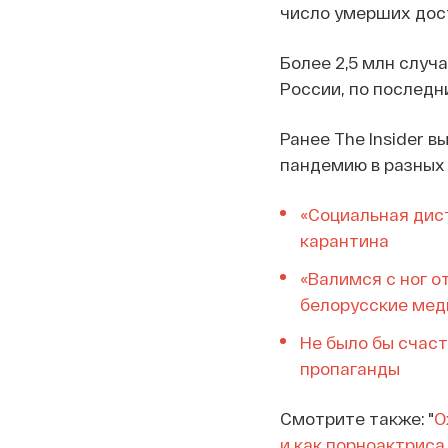
число умерших дост
Более 2,5 млн случа
России, по последн
Ранее The Insider 
пандемию в разных 
«Социальная дист
карантина
«Валимся с ног о
белорусские мед
Не было бы счаст
пропаганды
Смотрите также: "
О
и как порноактрис