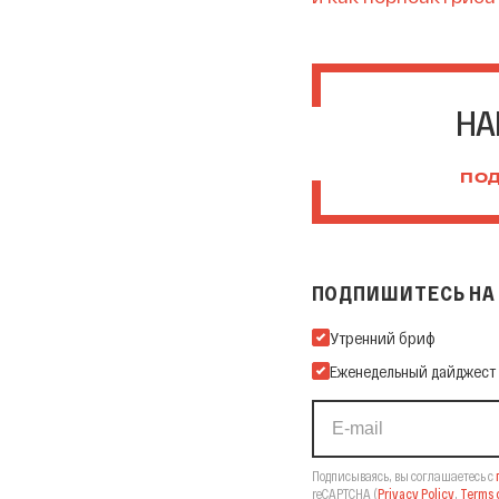
НА
ПОД
ПОДПИШИТЕСЬ НА 
Подпишитесь на нашу Ema
Утренний бриф
Еженедельный дайджест
Подписываясь, вы соглашаетесь с
reCAPTCHA
(
Privacy Policy
,
Terms o