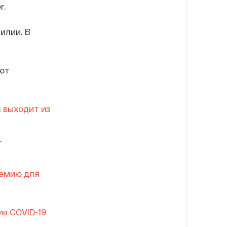
r.
илии. В
ают
 выходит из
—
демию для
в COVID-19