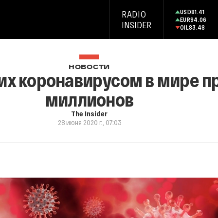
USD
81.41
RADIO
EUR
94.06
INSIDER
OIL
83.48
НОВОСТИ
их коронавирусом в мире п
миллионов
The Insider
28 июня 2020 г., 07:03