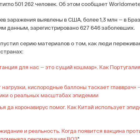
игло 501 262 человек. Об этом сообщает Worldomete
ев заражения выявлены в США, более 1,3 млн — в Браз
им данным, зарегистрировано 627 646 заболевших.
выпустил серию материалов о том, как люди пережив
странах:
анция для нас — это сущий кошмар». Как Португалия
т нагрузки, кислородные баллоны таскает главврач» 
ики о реальных масштабах эпидемии
ья да коронавирус помог. Как Китай использует эпи
жидание и реальность. Когда появится вакцина проти
а поменяла рекомендации ВОЗ
".