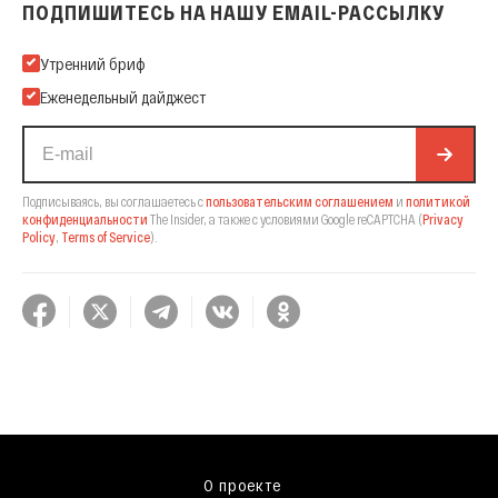
ПОДПИШИТЕСЬ НА НАШУ EMAIL-РАССЫЛКУ
Подпишитесь на нашу Email-рассылку
Утренний бриф
Еженедельный дайджест
Подписываясь, вы соглашаетесь с
пользовательским соглашением
и
политикой
конфиденциальности
The Insider,
а также с условиями Google reCAPTCHA
(
Privacy
Policy
,
Terms of Service
).
О проекте