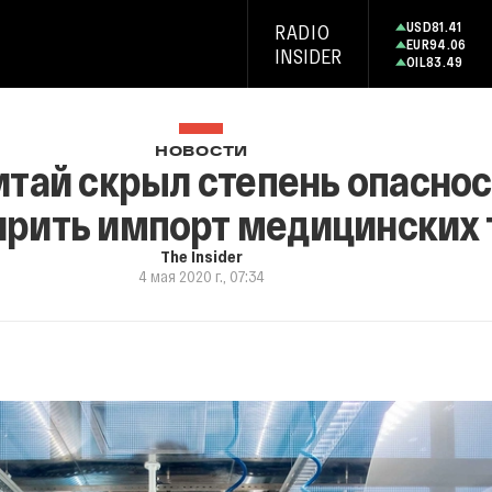
USD
81.41
RADIO
EUR
94.06
INSIDER
OIL
83.49
НОВОСТИ
итай скрыл степень опаснос
рить импорт медицинских 
The Insider
4 мая 2020 г., 07:34