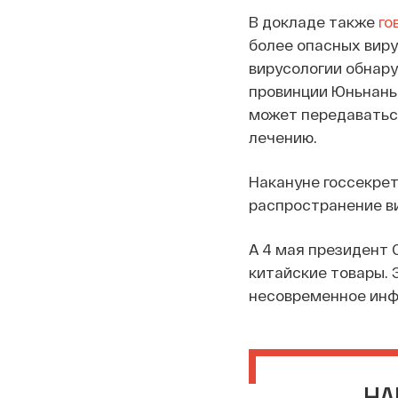
В докладе также
го
более опасных виру
вирусологии обнару
провинции Юньнань е
может передаватьс
лечению.
Накануне госсекре
распространение ви
А 4 мая президент 
китайские товары. 
несовременное инф
НА