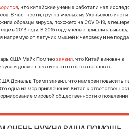
ворится
, что китайские ученые работали над исслед
сов. В частности, группа ученых из Уханьского инсти
жила образцы вируса, похожего на COVID-19, в пещере
ще в 2013 году. В 2015 году ученые пришли к выводу,
я напрямую от летучих мышей к человеку и не подд
тарь США Майк Помпео
заявил
, что Китай виновен в
руса и должен нести за это ответственность.
США Дональд Трамп заявил, что намерен повысить т
Это одна из мер привлечения Китая к ответственнос
ормирование мировой общественности о появлении C
М ОЧЕНЬ НУЖНА ВАША ПОМОЩЬ