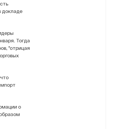
сть
 докладе
идеры
нваря. Тогда
ов, "отрицая
торговых
 что
импорт
рмации о
 образом