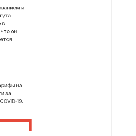
ованием и
тута
 в
 что он
ается
арифы на
ти за
OVID-19.