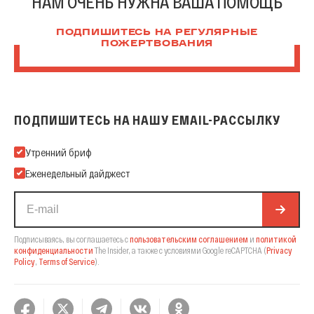
НАМ ОЧЕНЬ НУЖНА ВАША ПОМОЩЬ
ПОДПИШИТЕСЬ НА РЕГУЛЯРНЫЕ
ПОЖЕРТВОВАНИЯ
ПОДПИШИТЕСЬ НА НАШУ EMAIL-РАССЫЛКУ
Подпишитесь на нашу Email-рассылку
Утренний бриф
Еженедельный дайджест
Подписываясь, вы соглашаетесь с
пользовательским соглашением
и
политикой
конфиденциальности
The Insider,
а также с условиями Google reCAPTCHA
(
Privacy
Policy
,
Terms of Service
).