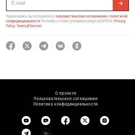
Подписываясь, вы соглашаетесь с
пользовательским соглашением
и
политикой
конфиденциальности
The Insider,
а также с условиями Google reCAPTCHA
(
Privacy
Policy
,
Terms of Service
).
О проекте
Пользовательское соглашение
Политика конфиденциальности
18+