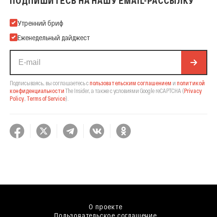
ПОДПИШИТЕСЬ НА НАШУ EMAIL-РАССЫЛКУ
Подпишитесь на нашу Email-рассылку
Утренний бриф
Еженедельный дайджест
Подписываясь, вы соглашаетесь с
пользовательским соглашением
и
политикой
конфиденциальности
The Insider,
а также с условиями Google reCAPTCHA
(
Privacy
Policy
,
Terms of Service
).
О проекте
Пользовательское соглашение