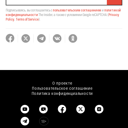
Подписываясь, вы соглашаетесь с
пользовательским соглашением
и
политикой
конфиденциальности
The Insider,
а также с условиями Google reCAPTCHA
(
Privacy
Policy
,
Terms of Service
).
О проекте
Пользовательское соглашение
Политика конфиденциальности
18+