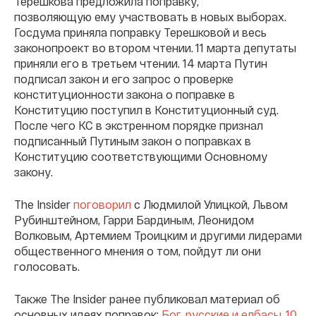
Терешкова предложила поправку,
позволяющую ему участвовать в новых выборах.
Госдума приняла поправку Терешковой и весь
законопроект во втором чтении. 11 марта депутаты
приняли его в третьем чтении. 14 марта Путин
подписал закон и его запрос о проверке
конституционности закона о поправке в
Конституцию поступил в Конституционный суд.
После чего КС в экстренном порядке признал
подписанный Путиным закон о поправках в
Конституцию соответствующими Основному
закону.
The Insider
поговорил
с Людмилой Улицкой, Львом
Рубинштейном, Гарри Бардиным, Леонидом
Волковым, Артемием Троицким и другими лидерами
общественного мнения о том, пойдут ли они
голосовать.
Также The Insider ранее публиковал материал об
основных идеях поправок:
Бог, русские и елбасы. 10