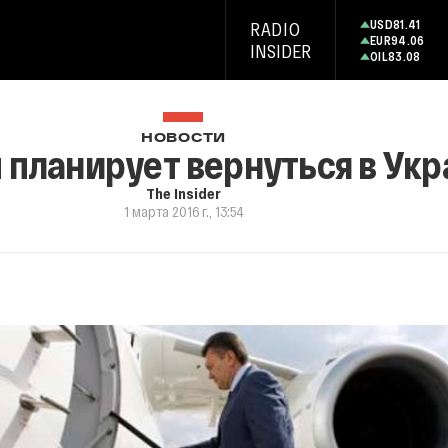
USD
81.41
RADIO
EUR
94.06
INSIDER
OIL
83.08
НОВОСТИ
 планирует вернуться в Укр
The Insider
1 марта 2016 г., 13:54