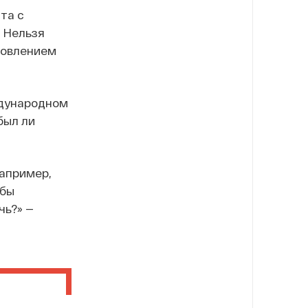
та с
 Нельзя
новлением
ждународном
был ли
апример,
жбы
чь?» —