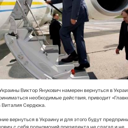
краины Виктор Янукович намерен вернуться в Украин
риниматься необходимые действия, приводит «Главк
а Виталия Сердюка.
ение вернуться в Украину и для этого будут предпри
кович с себя полномочий президента не слагал и не