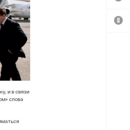
у, и в связи
ом» слова
ниматься