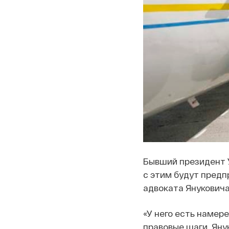
Бывший президент У
с этим будут предп
адвоката Янукович
«У него есть намер
правовые шаги. Яну