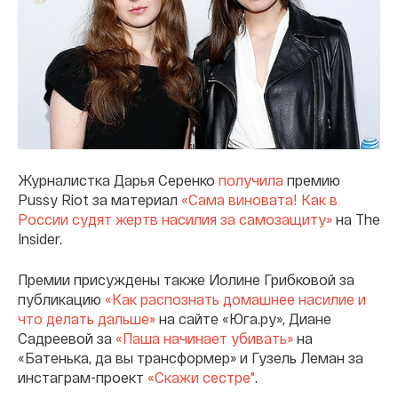
Журналистка Дарья Серенко
получила
премию
Pussy Riot за материал
«Сама виновата! Как в
России судят жертв насилия за самозащиту»
на The
Insider.
Премии присуждены также Иолине Грибковой за
публикацию
«Как распознать домашнее насилие и
что делать дальше»
на сайте «Юга.ру», Диане
Садреевой за
«Паша начинает убивать»
на
«Батенька, да вы трансформер» и Гузель Леман за
инстаграм-проект
«Скажи сестре"
.