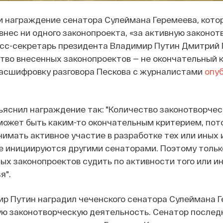
и награждение сенатора Сулеймана Геремеева, кото
 внес ни одного законопроекта, «за активную законо
есс-секретарь президента Владимир Путин Дмитрий 
ство внесенных законопроектов — не окончательный 
Расшифровку разговора Пескова с журналистами
опу
яснил награждение так: "Количество законотворчес
может быть каким-то окончательным критерием, пот
имать активное участие в разработке тех или иных 
е инициируются другими сенаторами. Поэтому тольк
ых законопроектов судить по активности того или ин
я".
ир Путин наградил чеченского сенатора Сулеймана 
ю законотворческую деятельность. Сенатор последн