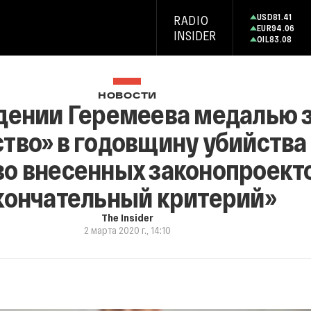
USD
81.41
RADIO
EUR
94.06
INSIDER
OIL
83.08
НОВОСТИ
дении Геремеева медалью з
тво» в годовщину убийства
о внесенных законопроекто
кончательный критерий»
The Insider
2 марта 2020 г., 14:10