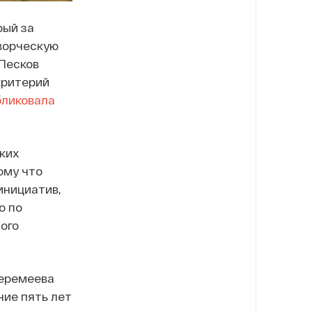
рый за
творческую
Песков
критерий
бликовала
ких
ому что
инициатив,
о по
ого
Геремеева
ие пять лет