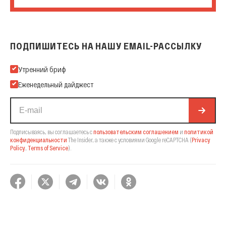
ПОДПИШИТЕСЬ НА НАШУ EMAIL-РАССЫЛКУ
Подпишитесь на нашу Email-рассылку
Утренний бриф
Еженедельный дайджест
Подписываясь, вы соглашаетесь с
пользовательским соглашением
и
политикой
конфиденциальности
The Insider,
а также с условиями Google reCAPTCHA
(
Privacy
Policy
,
Terms of Service
).