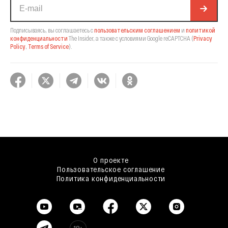
Подписываясь, вы соглашаетесь с
пользовательским соглашением
и
политикой
конфиденциальности
The Insider,
а также с условиями Google reCAPTCHA
(
Privacy
Policy
,
Terms of Service
).
О проекте
Пользовательское соглашение
Политика конфиденциальности