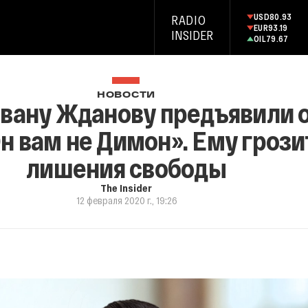
USD
80.93
RADIO
EUR
93.19
INSIDER
OIL
79.67
НОВОСТИ
вану Жданову предъявили 
н вам не Димон». Ему грозит
лишения свободы
The Insider
12 февраля 2020 г., 19:26