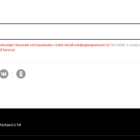
il-рассылку
пользовательским соглашением
и
политикой конфиденциальности
The Insider,
а также 
f Service
).
иальности