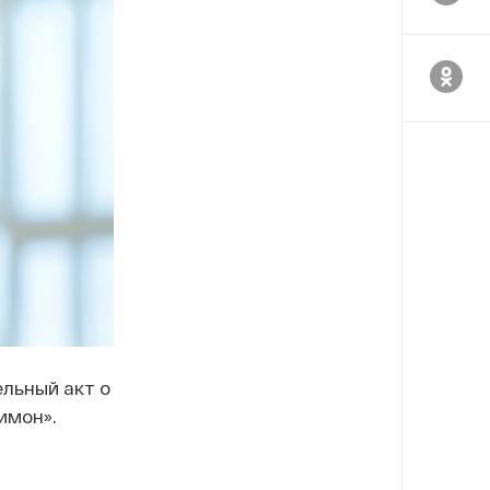
льный акт о
имон».