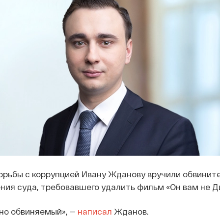
рьбы с коррупцией Ивану Жданову вручили обвините
ия суда, требовавшего удалить фильм «Он вам не Д
но обвиняемый», —
написал
Жданов.