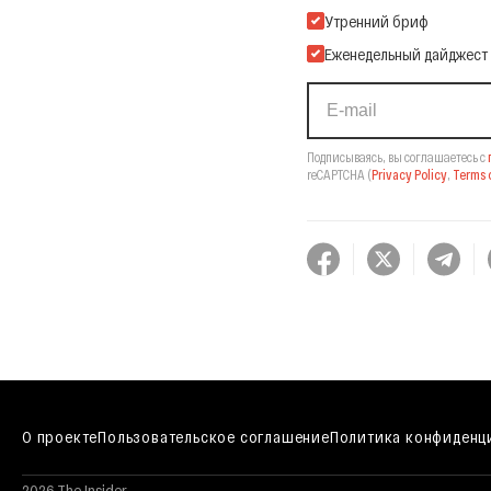
Подпишитесь на нашу Ema
Утренний бриф
Еженедельный дайджест
Подписываясь, вы соглашаетесь с
reCAPTCHA
(
Privacy Policy
,
Terms o
О проекте
Пользовательское соглашение
Политика конфиденц
2026 The Insider