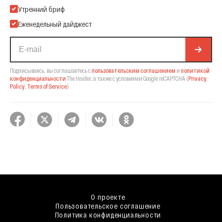
Подпишитесь на нашу Email-рассылку
Утренний бриф
Еженедельный дайджест
Подписываясь, вы соглашаетесь с
пользовательским соглашением
и
политикой
конфиденциальности
The Insider,
а также с условиями Google reCAPTCHA
(
Privacy
Policy
,
Terms of Service
).
О проекте
Пользовательское соглашение
Политика конфиденциальности