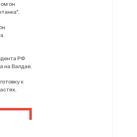
том он
танка".
он
да
идента РФ
а на Валдае.
готовку к
астях.