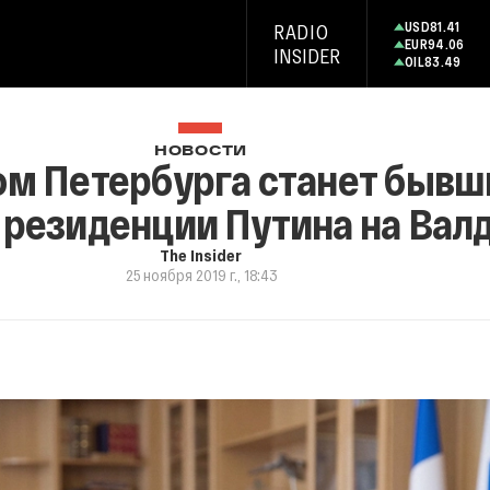
USD
81.41
RADIO
EUR
94.06
INSIDER
OIL
83.49
НОВОСТИ
ом Петербурга станет бывш
 резиденции Путина на Вал
The Insider
25 ноября 2019 г., 18:43