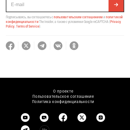
Подписываясь, вы соглашаетесь с
пользовательским соглашением
и
политикой
конфиденциальности
The Insider,
а также с условиями Google reCAPTCHA
(
Privacy
Policy
,
Terms of Service
).
О проекте
Пользовательское соглашение
Политика конфиденциальности
18+