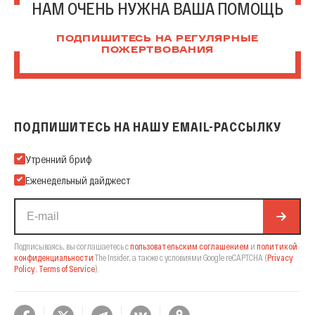
НАМ ОЧЕНЬ НУЖНА ВАША ПОМОЩЬ
ПОДПИШИТЕСЬ НА РЕГУЛЯРНЫЕ
ПОЖЕРТВОВАНИЯ
ПОДПИШИТЕСЬ НА НАШУ EMAIL-РАССЫЛКУ
Подпишитесь на нашу Email-рассылку
Утренний бриф
Еженедельный дайджест
Подписываясь, вы соглашаетесь с
пользовательским соглашением
и
политикой
конфиденциальности
The Insider,
а также с условиями Google reCAPTCHA
(
Privacy
Policy
,
Terms of Service
).