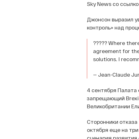
Sky News со ссылко
Джонсон выразил ув
контроль» над проц
????? Where there i
agreement for the
solutions. I reco
— Jean-Claude Ju
4 сентября Палата 
запрещающий Brexit
Великобритании Елиз
Сторонники отказа 
октября еще на три
сценария развития 