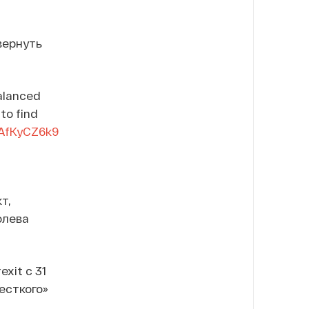
вернуть
balanced
to find
7AfKyCZ6k9
т,
олева
xit с 31
есткого»