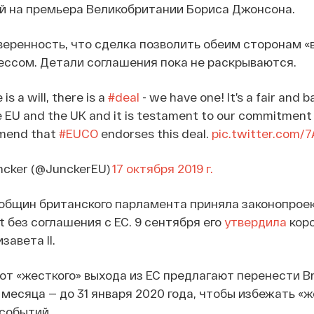
й на премьера Великобритании Бориса Джонсона.
еренность, что сделка позволить обеим сторонам «
ессом. Детали соглашения пока не раскрываются.
s a will, there is a
#deal
- we have one! It’s a fair and 
 EU and the UK and it is testament to our commitment 
mmend that
#EUCO
endorses this deal.
pic.twitter.com/
ncker (@JunckerEU)
17 октября 2019 г.
общин британского парламента приняла законопроек
 без соглашения с ЕС. 9 сентября его
утвердила
кор
авета II.
от «жесткого» выхода из ЕС предлагают перенести Bre
 месяца — до 31 января 2020 года, чтобы избежать «ж
событий.