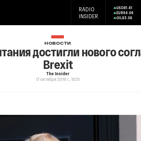
USD
81.41
RADIO
EUR
94.06
INSIDER
OIL
83.08
НОВОСТИ
тания достигли нового сог
Brexit
The Insider
17 октября 2019 г., 10:51