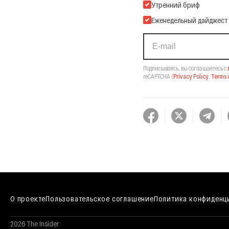
Подпишитесь на нашу Ema
Утренний бриф
Еженедельный дайджест
Подписываясь, вы соглашаетесь с
reCAPTCHA
(
Privacy Policy
,
Terms o
О проекте
Пользовательское соглашение
Политика конфиденц
2026 The Insider