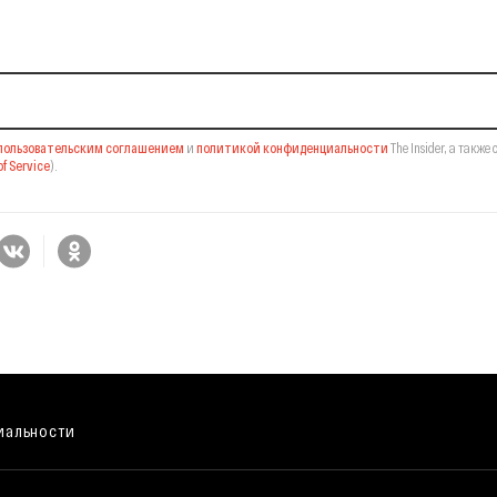
il-рассылку
пользовательским соглашением
и
политикой конфиденциальности
The Insider,
а также 
f Service
).
иальности