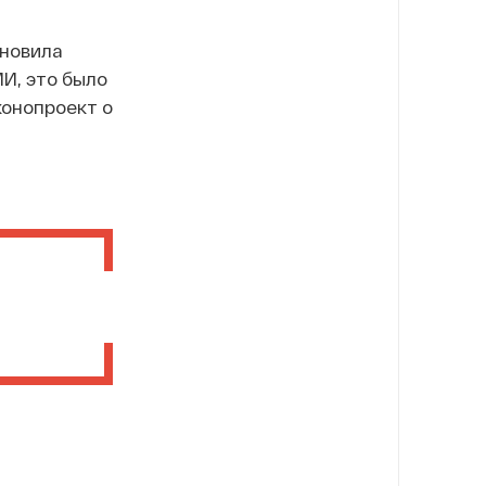
новила
И, это было
конопроект о