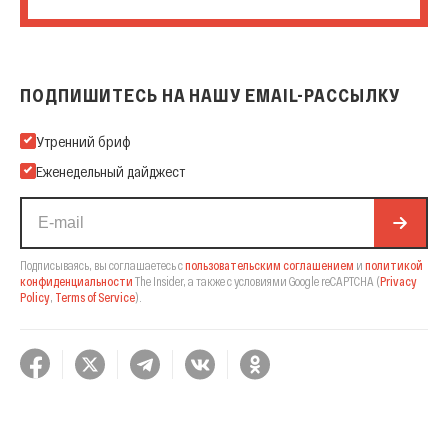
ПОДПИШИТЕСЬ НА НАШУ EMAIL-РАССЫЛКУ
Подпишитесь на нашу Email-рассылку
Утренний бриф
Еженедельный дайджест
Подписываясь, вы соглашаетесь с
пользовательским соглашением
и
политикой
конфиденциальности
The Insider,
а также с условиями Google reCAPTCHA
(
Privacy
Policy
,
Terms of Service
).