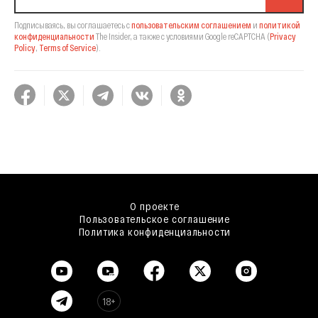
Подписываясь, вы соглашаетесь с
пользовательским соглашением
и
политикой
конфиденциальности
The Insider,
а также с условиями Google reCAPTCHA
(
Privacy
Policy
,
Terms of Service
).
О проекте
Пользовательское соглашение
Политика конфиденциальности
18+