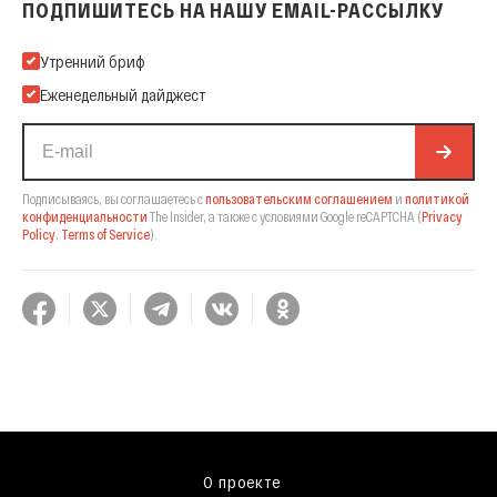
ПОДПИШИТЕСЬ НА НАШУ EMAIL-РАССЫЛКУ
Подпишитесь на нашу Email-рассылку
Утренний бриф
Еженедельный дайджест
Подписываясь, вы соглашаетесь с
пользовательским соглашением
и
политикой
конфиденциальности
The Insider,
а также с условиями Google reCAPTCHA
(
Privacy
Policy
,
Terms of Service
).
О проекте