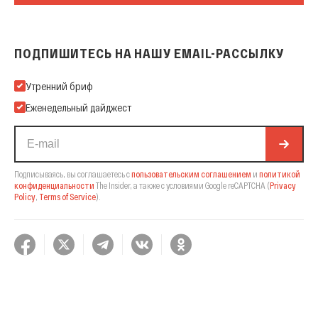
ПОДПИШИТЕСЬ НА НАШУ EMAIL-РАССЫЛКУ
Подпишитесь на нашу Email-рассылку
Утренний бриф
Еженедельный дайджест
Подписываясь, вы соглашаетесь с
пользовательским соглашением
и
политикой
конфиденциальности
The Insider,
а также с условиями Google reCAPTCHA
(
Privacy
Policy
,
Terms of Service
).