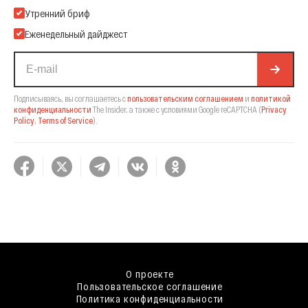
Подпишитесь на нашу Email-рассылку
Утренний бриф
Еженедельный дайджест
Подписываясь, вы соглашаетесь с
пользовательским соглашением
и
политикой
конфиденциальности
The Insider,
а также с условиями Google reCAPTCHA
(
Privacy
Policy
,
Terms of Service
).
О проекте
Пользовательское соглашение
Политика конфиденциальности