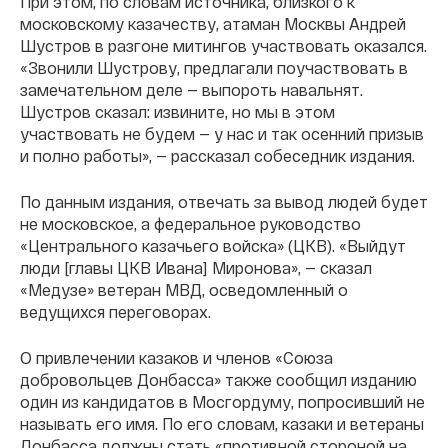
При этом, по словам источника, близкого к
московскому казачеству, атаман Москвы Андрей
Шустров в разгоне митингов участвовать оказался.
«Звонили Шустрову, предлагали поучаствовать в
замечательном деле — выпороть навальнят.
Шустров сказал: извините, но мы в этом
участвовать не будем — у нас и так осенний призыв
и полно работы», — рассказал собеседник издания.
По данным издания, отвечать за вывод людей будет
не московское, а федеральное руководство
«Центрального казачьего войска» (ЦКВ). «Выйдут
люди [главы ЦКВ Ивана] Миронова», — сказал
«Медузе» ветеран МВД, осведомленный о
ведущихся переговорах.
О привлечении казаков и членов «Союза
добровольцев Донбасса» также сообщил изданию
один из кандидатов в Мосгордуму, попросивший не
называть его имя. По его словам, казаки и ветераны
Донбасса должны стать «противной стороной на