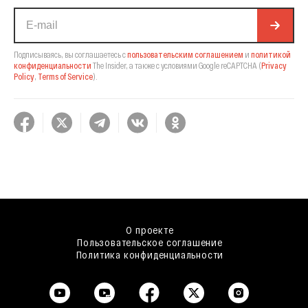
Подписываясь, вы соглашаетесь с
пользовательским соглашением
и
политикой
конфиденциальности
The Insider,
а также с условиями Google reCAPTCHA
(
Privacy
Policy
,
Terms of Service
).
О проекте
Пользовательское соглашение
Политика конфиденциальности