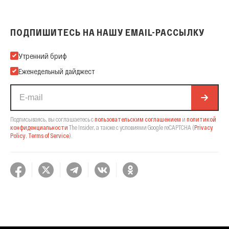
ПОДПИШИТЕСЬ НА НАШУ EMAIL-РАССЫЛКУ
Подпишитесь на нашу Email-рассылку
Утренний бриф
Еженедельный дайджест
Подписываясь, вы соглашаетесь с
пользовательским соглашением
и
политикой
конфиденциальности
The Insider,
а также с условиями Google reCAPTCHA
(
Privacy
Policy
,
Terms of Service
).